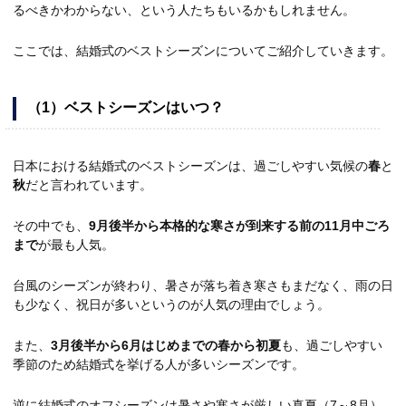
るべきかわからない、という人たちもいるかもしれません。
ここでは、結婚式のベストシーズンについてご紹介していきます。
（
1
）
ベストシーズン
はいつ？
日本における結婚式のベストシーズンは、過ごしやすい気候の
春
と
秋
だと言われています。
その中でも、
9月後半から本格的な寒さが到来する前の11月中ごろ
まで
が最も人気。
台風のシーズンが終わり、暑さが落ち着き寒さもまだなく、雨の日
も少なく、祝日が多いというのが人気の理由でしょう。
また、
3月後半から6月はじめまでの春から初夏
も、過ごしやすい
季節のため結婚式を挙げる人が多いシーズンです。
逆に結婚式のオフシーズンは暑さや寒さが厳しい真夏（7～8月）