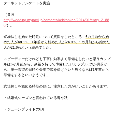
ターネットアンケートを実施
（参照：
http://wedding.mynavi.jp/contents/kekkonkan/2014/01/entry_2188
0/
）。
式場探しを始めた時期について質問をしたところ、
6カ月前から始
めた人が
48.1
%、1年前から始めた人が
24.9
%、9カ月前から始めた
人が21.6%という結果
でした。
スピーディーだけれども丁寧に効率よく準備をしたいと思うカップ
ルは6か月前から、余裕を持って準備したいカップルは9か月前か
ら、第一希望の日時や会場で式を挙げたいと思うならば1年前から
準備をするといいようです。
式場探しを始める時期の他に、注意した方がいいことがあります。
・結婚式シーズンと言われている春や秋
・ジューンブライドの6月