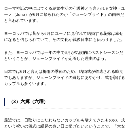
ローマ神話の中に出てくる結婚生活の守護神とも言われる女神・ユ
ーノ（Juno）が6月に祭られたのが「ジューンブライド」の由来だ
と言われています。
ヨーロッパでは昔から6月にユーノに見守れて結婚する花嫁は幸せ
になると信じられていて、その文化が戦後日本にも伝わりました。
また、ヨーロッパでは一年の中で6月が気候的にベストシーズンだ
ということが、ジューンブライドが定着した理由のよう。
日本では6月と言えば梅雨の季節のため、結婚式が敬遠される時期
でもありますが、ジューンブライドの縁起にあやかり、式を挙げる
カップルも多くいます。
（
3
）
六輝（六曜）
最近では、日取りにこだわらないカップルも増えてきたものの、式
という祝いの儀式は縁起の良い日に挙げたいということで、「大安