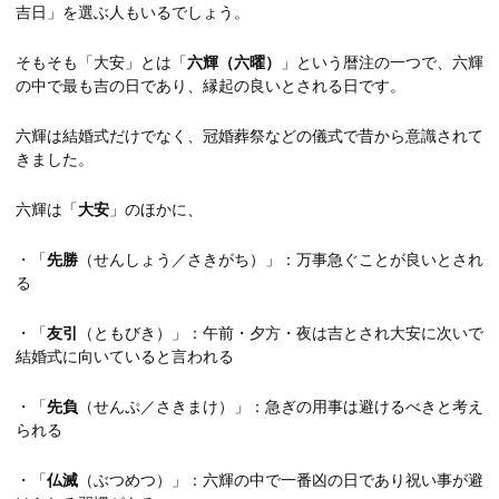
吉日」を選ぶ人もいるでしょう。
そもそも「大安」とは「
六輝（六曜）
」という暦注の一つで、六輝
の中で最も吉の日であり、縁起の良いとされる日です。
六輝は結婚式だけでなく、冠婚葬祭などの儀式で昔から意識されて
きました。
六輝は「
大安
」のほかに、
・「
先勝
（せんしょう／さきがち）」：万事急ぐことが良いとされ
る
・「
友引
（ともびき）」：午前・夕方・夜は吉とされ大安に次いで
結婚式に向いていると言われる
・「
先負
（せんぷ／さきまけ）」：急ぎの用事は避けるべきと考え
られる
・「
仏滅
（ぶつめつ）」：六輝の中で一番凶の日であり祝い事が避