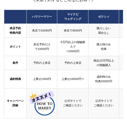
マイナビ
ハウツーマリー
ゼクシィ
ウェディング
来店予約
購入しない
来店で10000円
来店で3000円
特典内容
場合なし
5万円以上の指輪購
来店予約だけ
購入時のみ
ポイント
入で
で10000円
特典
+10000円
税込10万円以上
条件
予約の上来店
予約の上来店
の指輪購入
成約時のみ
成約特典
上乗せ1000円
上乗せ10000円〜
結
特典20000円
キャンペーン
公式サイトで
公式サイトで
詳細
ご確認ください
ご確認ください