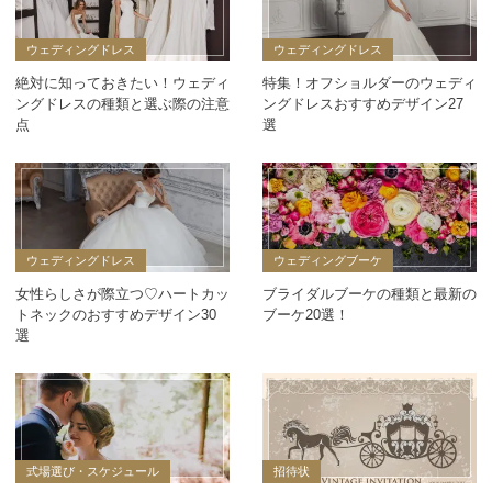
ウェディングドレス
ウェディングドレス
絶対に知っておきたい！ウェディ
特集！オフショルダーのウェディ
ングドレスの種類と選ぶ際の注意
ングドレスおすすめデザイン27
点
選
ウェディングドレス
ウェディングブーケ
女性らしさが際立つ♡ハートカッ
ブライダルブーケの種類と最新の
トネックのおすすめデザイン30
ブーケ20選！
選
式場選び・スケジュール
招待状