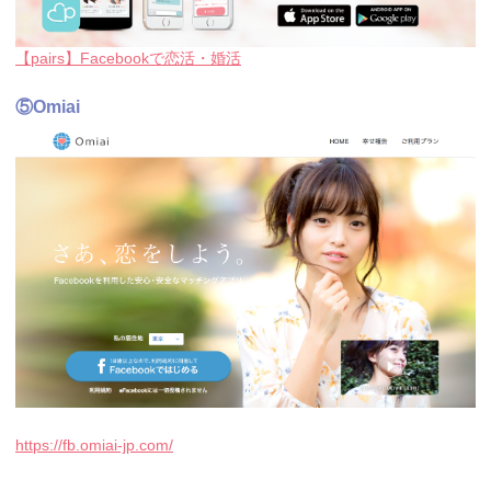
【pairs】Facebookで恋活・婚活
⑤Omiai
https://fb.omiai-jp.com/