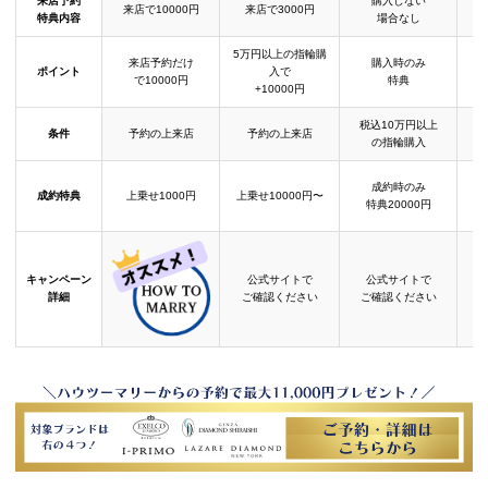
来店予約
購入しない
来店で10000円
来店で3000円
特典内容
場合なし
5万円以上の指輪購
来店予約だけ
購入時のみ
ポイント
入で
で10000円
特典
+10000円
税込10万円以上
条件
予約の上来店
予約の上来店
の指輪購入
成約時のみ
成約特典
上乗せ1000円
上乗せ10000円〜
結
特典20000円
キャンペーン
公式サイトで
公式サイトで
詳細
ご確認ください
ご確認ください