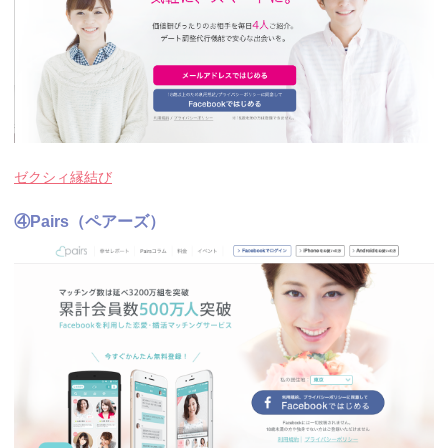
ゼクシィ縁結び
④Pairs（ペアーズ）