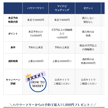
マイナビ
ハウツーマリー
ゼクシィ
ウェディング
来店予約
購入しない
来店で10000円
来店で3000円
特典内容
場合なし
5万円以上の指輪購
来店予約だけ
購入時のみ
ポイント
入で
で10000円
特典
+10000円
税込10万円以上
条件
予約の上来店
予約の上来店
の指輪購入
成約時のみ
成約特典
上乗せ1000円
上乗せ10000円〜
結
特典20000円
キャンペーン
公式サイトで
公式サイトで
詳細
ご確認ください
ご確認ください