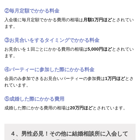
②毎月定額でかかる料金
入会後に毎月定額でかかる費用の相場は
月
額
1
万
円
ほど
とされてい
ます。
③お見合いをするタイミングでかかる料金
お見合いを１回ごとにかかる費用の相場は
5,000
円
ほど
とされてい
ます。
④パーティーに参加した際にかかる料金
会員のみ参加できるお見合いパーティーの参加費は
1
万
円
ほど
とさ
れています。
⑤成婚した際にかかる費用
成婚した際にかかる費用の相場は
20
万
円
ほど
とされています。
４、男性必見！その他に結婚相談所に入会して