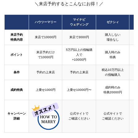
＼来店予約するとこんなにお得！／
マイナビ
ハウツーマリー
ゼクシィ
ウェディング
来店予約
購入しない
来店で10000円
来店で3000円
特典内容
場合なし
5万円以上の指輪購
来店予約だけ
購入時のみ
ポイント
入で
で10000円
特典
+10000円
税込10万円以上
条件
予約の上来店
予約の上来店
の指輪購入
成約時のみ
成約特典
上乗せ1000円
上乗せ10000円〜
結
特典20000円
キャンペーン
公式サイトで
公式サイトで
詳細
ご確認ください
ご確認ください