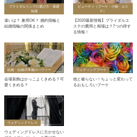
ブライダルリングの選び方・基礎
ビューティ（ブーケ・小物・エス
知識
テ）
違いは？ 兼用OK？ 婚約指輪と
【2020最新情報】ブライダルエ
結婚指輪の関係まとめ
ステの費用と相場は？7つの得す
る情報！
結婚・結婚式準備のハウツー
ウェディングブーケ
会場装飾はかっこよくきめる？可
他と被らない！ちょっと変わって
愛くきめる？
るおもしろいブーケ
ウェディングドレス
ウェディングドレスに欠かせない