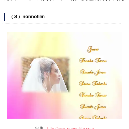
（３）nonnofilm
出典
http://www.nonnofilm.com