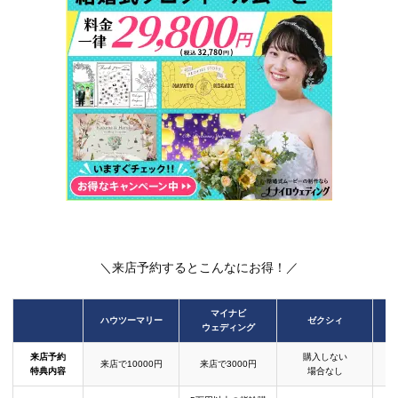
＼来店予約するとこんなにお得！／
マイナビ
ハウツーマリー
ゼクシィ
ウェディング
来店予約
購入しない
来店で10000円
来店で3000円
特典内容
場合なし