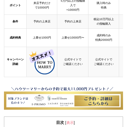
5万円以上の指輪購
来店予約だけ
購入時のみ
ポイント
入で
で10000円
特典
+10000円
税込10万円以上
条件
予約の上来店
予約の上来店
の指輪購入
成約時のみ
成約特典
上乗せ1000円
上乗せ10000円〜
結
特典20000円
キャンペーン
公式サイトで
公式サイトで
詳細
ご確認ください
ご確認ください
目次
表示
[
]