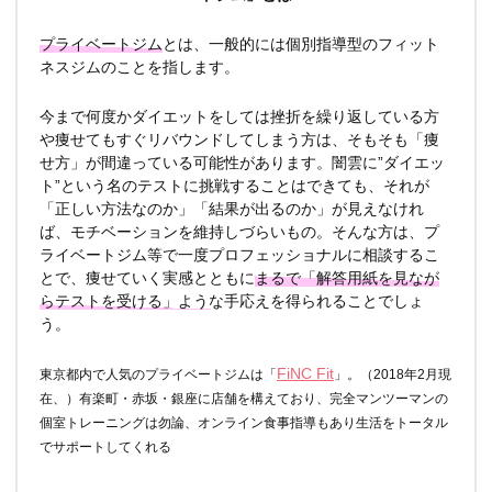
プライベートジム
とは、一般的には個別指導型のフィット
ネスジムのことを指します。
今まで何度かダイエットをしては挫折を繰り返している方
や痩せてもすぐリバウンドしてしまう方は、そもそも「痩
せ方」が間違っている可能性があります。闇雲に”ダイエッ
ト”という名のテストに挑戦することはできても、それが
「正しい方法なのか」「結果が出るのか」が見えなけれ
ば、モチベーションを維持しづらいもの。そんな方は、プ
ライベートジム等で一度プロフェッショナルに相談するこ
とで、痩せていく実感とともに
まるで「解答用紙を見なが
らテストを受ける」ような手応え
を得られることでしょ
う。
FiNC Fit
東京都内で人気のプライベートジムは「
」。（2018年2月現
在、）有楽町・赤坂・銀座に店舗を構えており、完全マンツーマンの
個室トレーニングは勿論、オンライン食事指導もあり生活をトータル
でサポートしてくれる