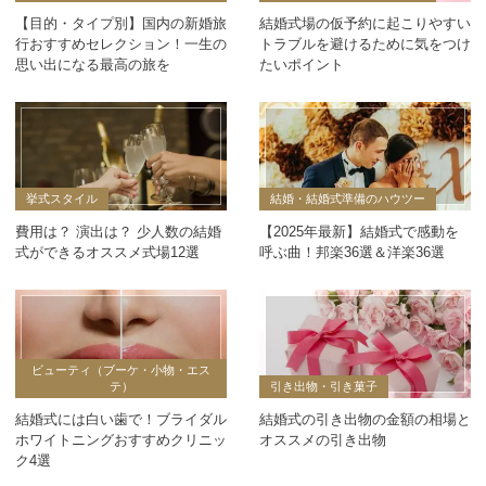
【目的・タイプ別】国内の新婚旅
結婚式場の仮予約に起こりやすい
行おすすめセレクション！一生の
トラブルを避けるために気をつけ
思い出になる最高の旅を
たいポイント
挙式スタイル
結婚・結婚式準備のハウツー
費用は？ 演出は？ 少人数の結婚
【2025年最新】結婚式で感動を
式ができるオススメ式場12選
呼ぶ曲！邦楽36選＆洋楽36選
ビューティ（ブーケ・小物・エス
テ）
引き出物・引き菓子
結婚式には白い歯で！ブライダル
結婚式の引き出物の金額の相場と
ホワイトニングおすすめクリニッ
オススメの引き出物
ク4選