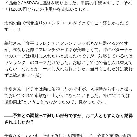
ド協会とJASRACに連絡を取りました。申請の手続きをして、それ
ぞれ2000円ぐらいの使用料を支払いました。
念願の曲で想像通りのエンドロールができてすごく嬉しかったで
す……！」
義龍さん「食事はフレンチとフレンチジャポネから選べるのです
が、試食した際にフレンチジャポネが美味しくて。特にバターナッ
ツのスープは絶対に入れたいと思ったのですが、対応しているのは
ワンランク上のコースだけでした。お願いして他の品と入れ替えて
もらい、なんとかコースに入れられました。当日もこれだけは忘れ
ずに飲みました(笑)」
千夏さん「ビデオは弟に依頼したのですが、入場時からずっと撮っ
ておいてくれて素敵な仕上がりになっていました。特に”ここでは
撮影禁止”ということもなかったので、良かったです」
――予算との調整って難しい部分ですが、お二人ともすんなり納得
されましたか？
千夏さん「いいえ、それが9月に大喧嘩をして。予算と実際の金額