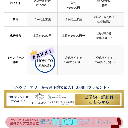
来店予約だけ
購入時のみ
ポイント
入で
で10000円
特典
+10000円
税込10万円以上
条件
予約の上来店
予約の上来店
の指輪購入
成約時のみ
成約特典
上乗せ1000円
上乗せ10000円〜
結
特典20000円
キャンペーン
公式サイトで
公式サイトで
詳細
ご確認ください
ご確認ください