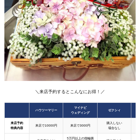
＼来店予約するとこんなにお得！／
マイナビ
ハウツーマリー
ゼクシィ
ウェディング
来店予約
購入しない
来店で10000円
来店で3000円
特典内容
場合なし
5万円以上の指輪購