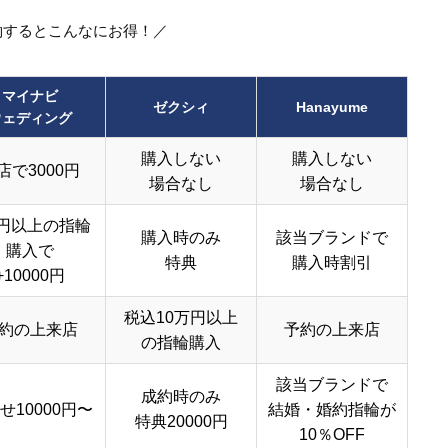
約するとこんなにお得！／
マイナビ
ゼクシィ
Hanayume
ウェディング
購入しない
購入しない
店で3000円
場合なし
場合なし
円以上の指輪
購入時のみ
該当ブランドで
購入で
特典
購入時割引
+10000円
税込10万円以上
約の上来店
予約の上来店
の指輪購入
該当ブランドで
成約時のみ
せ10000円〜
結婚・婚約指輪が
特典20000円
10％OFF