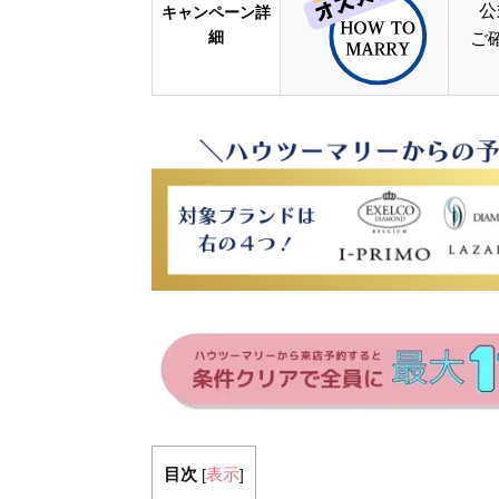
公
キャンペーン詳
細
ご
目次
表示
[
]