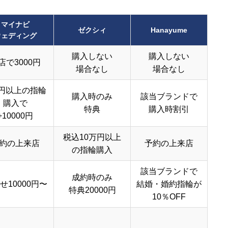
マイナビ
ゼクシィ
Hanayume
ウェディング
購入しない
購入しない
店で3000円
場合なし
場合なし
円以上の指輪
購入時のみ
該当ブランドで
購入で
特典
購入時割引
+10000円
税込10万円以上
約の上来店
予約の上来店
の指輪購入
該当ブランドで
成約時のみ
せ10000円〜
結婚・婚約指輪が
特典20000円
10％OFF