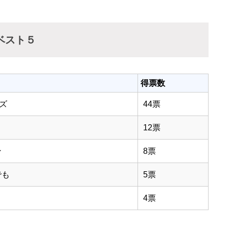
ベスト５
得票数
ズ
44票
12票
ン
8票
でも
5票
4票