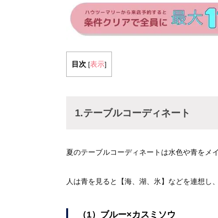
目次
表示
[
]
1.テーブルコーディネート
夏のテーブルコーディネートは水色や青をメ
人は青を見ると【海、湖、氷】などを連想し
（1）ブルー×カスミソウ