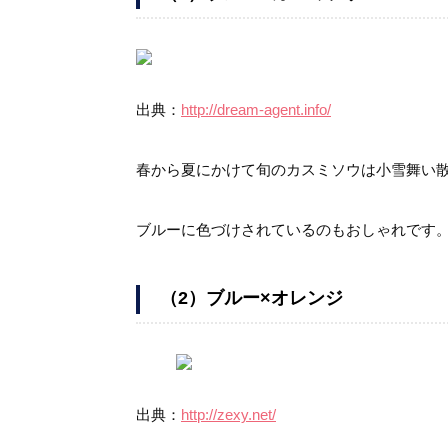
出典：
http://dream-agent.info/
春から夏にかけて旬のカスミソウは小雪舞い
ブルーに色づけされているのもおしゃれです
（2）ブルー×オレンジ
出典：
http://zexy.net/