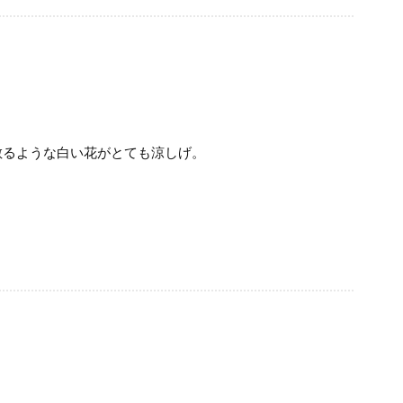
散るような白い花がとても涼しげ。
。