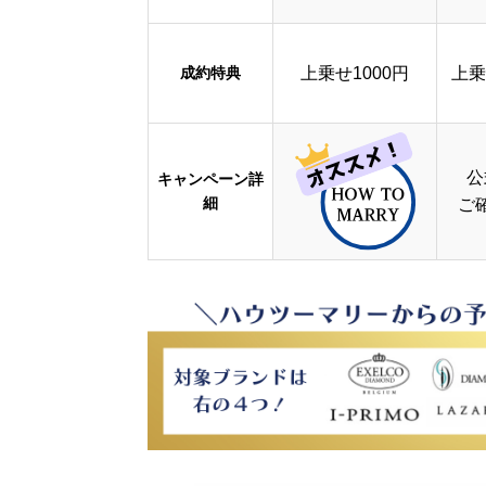
成約特典
上乗せ1000円
上乗
公
キャンペーン詳
細
ご