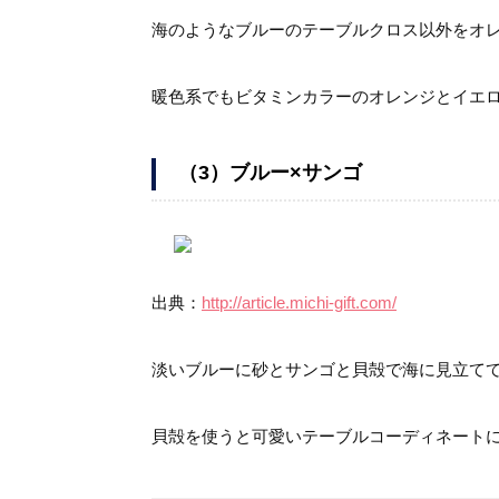
海のようなブルーのテーブルクロス以外をオ
暖色系でもビタミンカラーのオレンジとイエ
（3）ブルー×サンゴ
出典：
http://article.michi-gift.com/
淡いブルーに砂とサンゴと貝殻で海に見立て
貝殻を使うと可愛いテーブルコーディネート