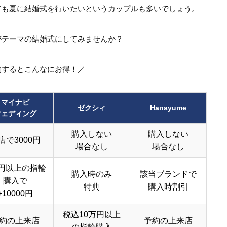
ても夏に結婚式を行いたいというカップルも多いでしょう。
がテーマの結婚式にしてみませんか？
約するとこんなにお得！／
マイナビ
ゼクシィ
Hanayume
ウェディング
購入しない
購入しない
店で3000円
場合なし
場合なし
円以上の指輪
購入時のみ
該当ブランドで
購入で
特典
購入時割引
+10000円
税込10万円以上
約の上来店
予約の上来店