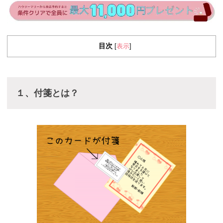
目次
表示
[
]
１、付箋とは？