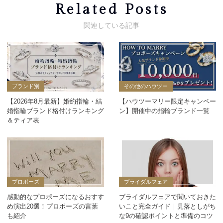
Related Posts
ブランド別
その他のハウツー
【2026年8月最新】婚約指輪・結
【ハウツーマリー限定キャンペー
婚指輪ブランド格付けランキング
ン】開催中の指輪ブランド一覧
＆ティア表
プロポーズ
ブライダルフェア
感動的なプロポーズになるおすす
ブライダルフェアで聞いておきた
め演出20選！プロポーズの言葉
いこと完全ガイド｜見落としがち
も紹介
な9の確認ポイントと準備のコツ