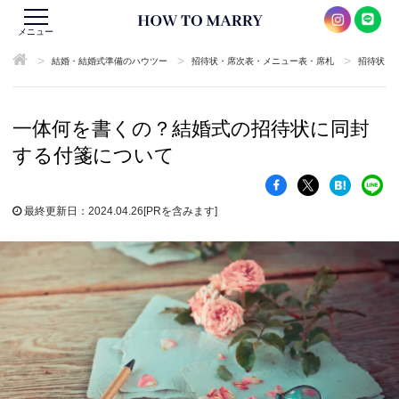
メニュー
>
>
>
結婚・結婚式準備のハウツー
招待状・席次表・メニュー表・席札
招待状
一体何を書くの？結婚式の招待状に同封
する付箋について
最終更新日：2024.04.26
[PRを含みます]