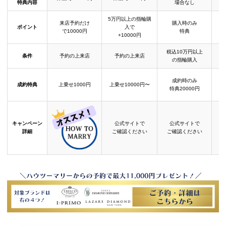
特典内容
場合なし
5万円以上の指輪購
来店予約だけ
購入時のみ
ポイント
入で
で10000円
特典
+10000円
税込10万円以上
条件
予約の上来店
予約の上来店
の指輪購入
成約時のみ
成約特典
上乗せ1000円
上乗せ10000円〜
結
特典20000円
キャンペーン
公式サイトで
公式サイトで
詳細
ご確認ください
ご確認ください