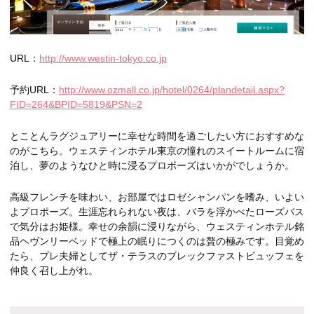
URL：
http://www.westin-tokyo.co.jp
予約URL：
http://www.ozmall.co.jp/hotel/0264/plandetail.aspx?
FID=264&BPID=5819&PSN=2
とことんラグジュアリーに幸せな時間を過ごしたい方におすすめな
のがこちら。ウェスティンホテル東京の憧れのスイートルームに宿
泊し、夢のようなひと時に浸るプロポーズはいかがでしょうか。
高級フレンチを味わい、お部屋ではロゼシャンパンを嗜み、いよい
よプロポーズ。生涯忘れられない夜は、バラを浮かべたローズバス
で気分はお姫様。幸せの余韻に浸りながら、ウェスティンホテル銘
品ヘヴンリーベッドで極上の眠りにつくのは贅の極みです。目覚め
たら、プレ夫婦としてザ・テラスのブレックファストビュッフェを
仲良く召し上がれ。