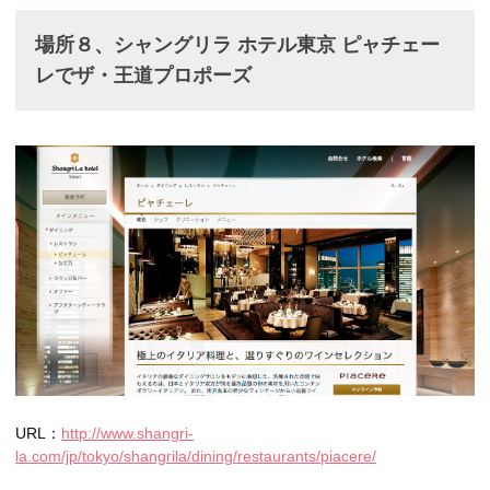
場所８、シャングリラ ホテル東京 ピャチェー
レでザ・王道プロポーズ
URL：
http://www.shangri-
la.com/jp/tokyo/shangrila/dining/restaurants/piacere/