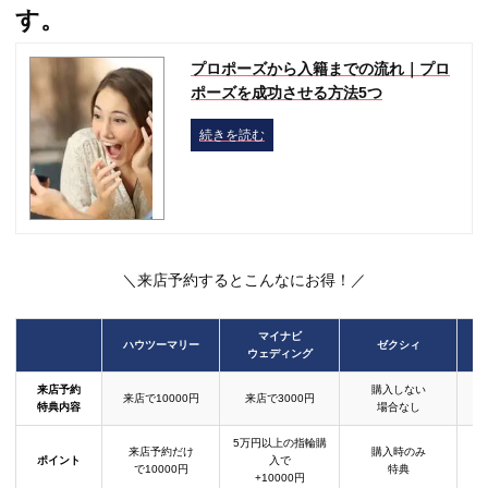
す。
プロポーズから入籍までの流れ｜プロ
ポーズを成功させる方法5つ
続きを読む
＼来店予約するとこんなにお得！／
マイナビ
ハウツーマリー
ゼクシィ
ウェディング
来店予約
購入しない
来店で10000円
来店で3000円
特典内容
場合なし
5万円以上の指輪購
来店予約だけ
購入時のみ
ポイント
入で
で10000円
特典
+10000円