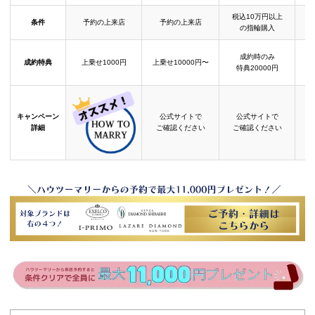
税込10万円以上
条件
予約の上来店
予約の上来店
の指輪購入
成約時のみ
成約特典
上乗せ1000円
上乗せ10000円〜
結
特典20000円
キャンペーン
公式サイトで
公式サイトで
詳細
ご確認ください
ご確認ください