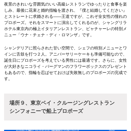
夜景のきれいな雰囲気のいい高級レストランでゆったりと食事を楽
しみ、最後に花束と婚約指輪を渡され、『僕と結婚してください』
とストレートに求婚される——王道ですが、これぞ全女性の憧れの
プロポーズ。それをスマートに演出してくれるのが、シャングリラ
ホテル東京内の極上イタリアンレストラン、ピャチャーレの特別メ
ニュー「ウナ・チェナ・ディ・ロマンザ」です。
シャンデリアに照らされた甘い空間で、シェフの特別メニューとワ
インに舌鼓を打つ２人。アニバーサリーケーキも準備可能なので、
誕生日にプロポーズを考えている男性には最適です。さらに、女性
が大好きなニコライ・バーグマンのフラワーボックスのプレゼント
もあるので、指輪を忍ばせておけば失敗無しのプロポーズの完成で
す。
場所９、東京ベイ・クルージングレストラン
シンフォニーで船上プロポーズ