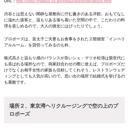
URL：
http://chez-matsuo.co.jp/restaurant/shoto/about.html
渋谷とは思えない閑静な屋敷街に佇む趣きのある洋館。おもてなし
に溢れた接客と、温もりある落ち着いた空間の中で、こだわりの料
理を楽しめるので、大人の彼女にはぴったりでしょう。
プロポーズは、皇太子ご夫妻もお食事をされた２階個室「インペリ
アルルーム」を貸切ってみるのも粋。
格式高さと温もり感のバランスが良いシェ・マツオ松濤は親世代に
も喜ばれる場所なので、両家顔合わせの際に使えば、プロポーズだ
けでなくお相手女性の家族も信頼してくれそう。レストランウェデ
ィングとしても人気が高いので、思い出の場所で結婚式を挙げるの
も素敵です。
場所２、東京湾ヘリクルージングで空の上のプ
ロポーズ