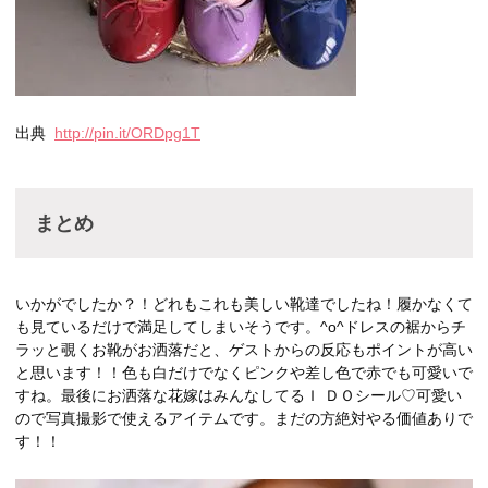
出典
http://pin.it/ORDpg1T
まとめ
いかがでしたか？！どれもこれも美しい靴達でしたね！履かなくて
も見ているだけで満足してしまいそうです。^o^ドレスの裾からチ
ラッと覗くお靴がお洒落だと、ゲストからの反応もポイントが高い
と思います！！色も白だけでなくピンクや差し色で赤でも可愛いで
すね。最後にお洒落な花嫁はみんなしてるＩ ＤＯシール♡可愛い
ので写真撮影で使えるアイテムです。まだの方絶対やる価値ありで
す！！