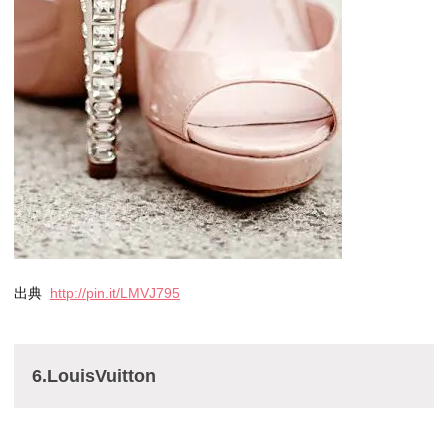
出典
http://pin.it/LMVJ795
6.LouisVuitton