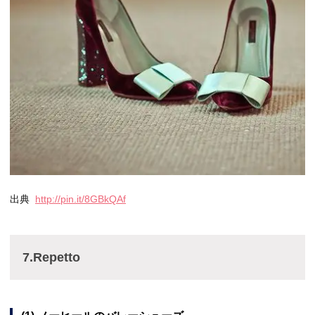
出典
http://pin.it/8GBkQAf
7.Repetto