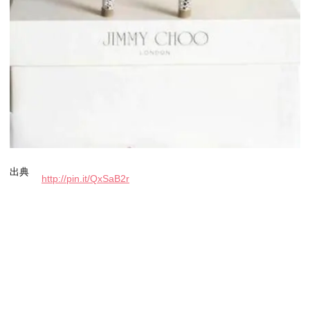
出典
http://pin.it/QxSaB2r