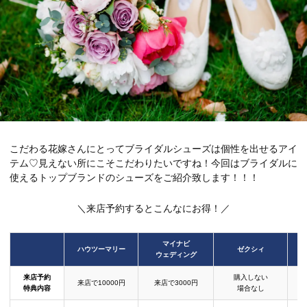
こだわる花嫁さんにとってブライダルシューズは個性を出せるアイ
テム♡見えない所にこそこだわりたいですね！今回はブライダルに
使えるトップブランドのシューズをご紹介致します！！！
＼来店予約するとこんなにお得！／
マイナビ
ハウツーマリー
ゼクシィ
ウェディング
来店予約
購入しない
来店で10000円
来店で3000円
特典内容
場合なし