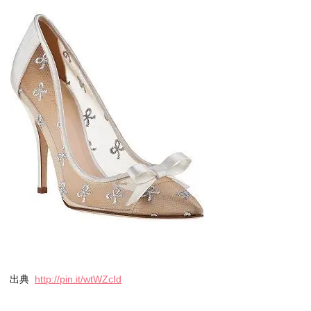
出典
http://pin.it/wtWZcId