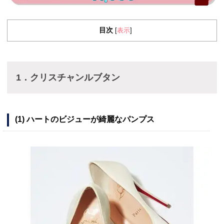
目次
表示
[
]
1．クリスチャンルブタン
(1) ハートのビジューが綺麗なパンプス