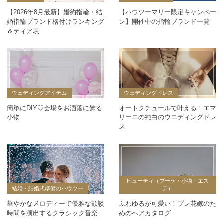
【2026年8月最新】婚約指輪・結
【ハウツーマリー限定キャンペー
婚指輪ブランド格付けランキング
ン】開催中の指輪ブランド一覧
＆ティア表
ウェディングアイテム
ウェディングドレス
簡単にDIY♡会場をお洒落に飾る
オートクチュールで叶える！エマ
小物
リーエの純白のウエディングドレ
ス
ビューティ（ブーケ・小物・エス
結婚・結婚式準備のハウツー
テ）
華やかなメロディーで優雅な歓談
ふわゆるが可愛い！プレ花嫁のた
時間を演出するクラシック音楽
めのヘアカタログ