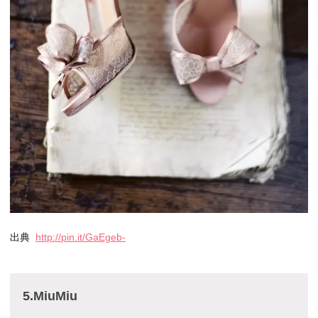
出典
http://pin.it/GaEgeb-
5.MiuMiu