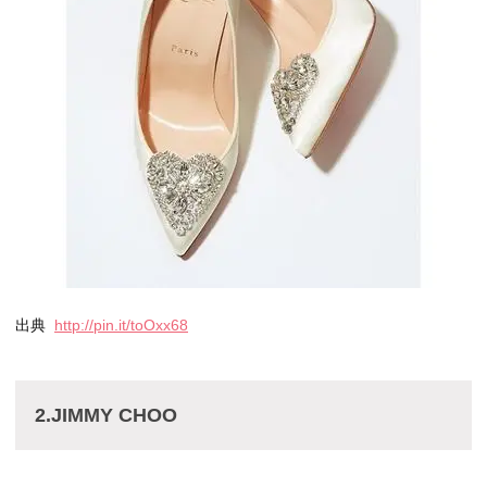
出典
http://pin.it/toOxx68
2.JIMMY CHOO