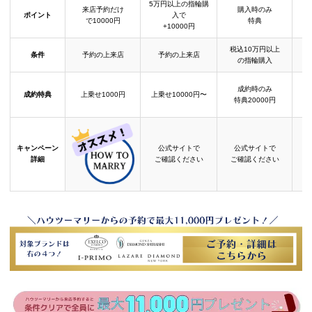
5万円以上の指輪購
来店予約だけ
購入時のみ
ポイント
入で
で10000円
特典
+10000円
税込10万円以上
条件
予約の上来店
予約の上来店
の指輪購入
成約時のみ
成約特典
上乗せ1000円
上乗せ10000円〜
結
特典20000円
キャンペーン
公式サイトで
公式サイトで
詳細
ご確認ください
ご確認ください