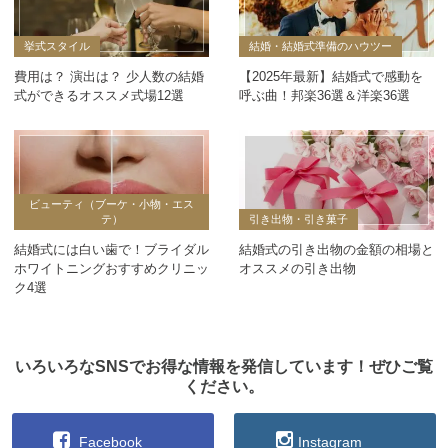
挙式スタイル
結婚・結婚式準備のハウツー
費用は？ 演出は？ 少人数の結婚
【2025年最新】結婚式で感動を
式ができるオススメ式場12選
呼ぶ曲！邦楽36選＆洋楽36選
ビューティ（ブーケ・小物・エス
テ）
引き出物・引き菓子
結婚式には白い歯で！ブライダル
結婚式の引き出物の金額の相場と
ホワイトニングおすすめクリニッ
オススメの引き出物
ク4選
いろいろなSNSでお得な情報を発信しています！ぜひご覧
ください。
Facebook
Instagram