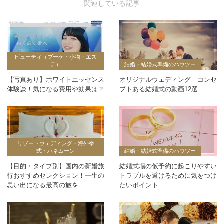
ビューティ（ブーケ・小物・エス
テ）
結婚・結婚式準備のハウツー
【写真あり】ホワイトエッセンス
オリジナルウェディング｜コンセ
体験談！気になる費用や効果は？
プトある結婚式の動画12選
リゾートウェディング・海外挙
式・ハネムーン
結婚・結婚式準備のハウツー
【目的・タイプ別】国内の新婚旅
結婚式場の仮予約に起こりやすい
行おすすめセレクション！一生の
トラブルを避けるために気をつけ
思い出になる最高の旅を
たいポイント