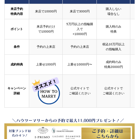
来店予約
購入しない
来店で10000円
来店で3000円
特典内容
場合なし
5万円以上の指輪購
来店予約だけ
購入時のみ
ポイント
入で
で10000円
特典
+10000円
税込10万円以上
条件
予約の上来店
予約の上来店
の指輪購入
成約時のみ
成約特典
上乗せ1000円
上乗せ10000円〜
結
特典20000円
キャンペーン
公式サイトで
公式サイトで
詳細
ご確認ください
ご確認ください