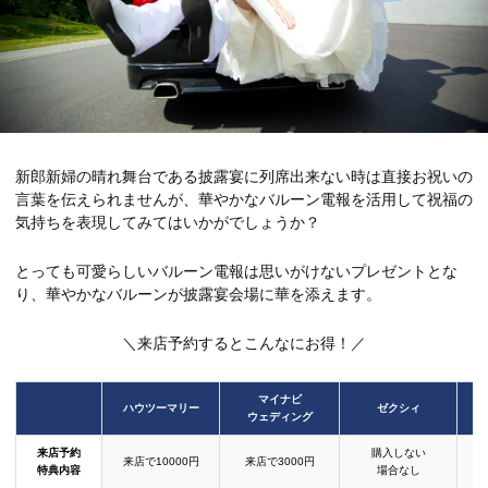
新郎新婦の晴れ舞台である披露宴に列席出来ない時は直接お祝いの
言葉を伝えられませんが、華やかなバルーン電報を活用して祝福の
気持ちを表現してみてはいかがでしょうか？
とっても可愛らしいバルーン電報は思いがけないプレゼントとな
り、華やかなバルーンが披露宴会場に華を添えます。
＼来店予約するとこんなにお得！／
マイナビ
ハウツーマリー
ゼクシィ
ウェディング
来店予約
購入しない
来店で10000円
来店で3000円
特典内容
場合なし