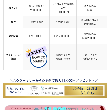
5万円以上の指輪購
来店予約だけ
購入時のみ
ポイント
入で
で10000円
特典
+10000円
税込10万円以上
条件
予約の上来店
予約の上来店
の指輪購入
成約時のみ
成約特典
上乗せ1000円
上乗せ10000円〜
結
特典20000円
キャンペーン
公式サイトで
公式サイトで
詳細
ご確認ください
ご確認ください