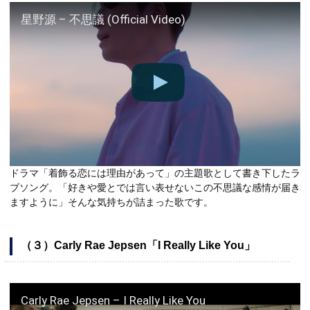
星野源 – 不思議 (Official Video)
ドラマ「着飾る恋には理由があって」の主題歌として書き下したラ
ブソング。「好きや愛とでは言い表せないこの不思議な感情が届き
ますように」そんな気持ちが詰まった歌です。
（３）Carly Rae Jepsen「I Really Like You」
Carly Rae Jepsen – I Really Like You