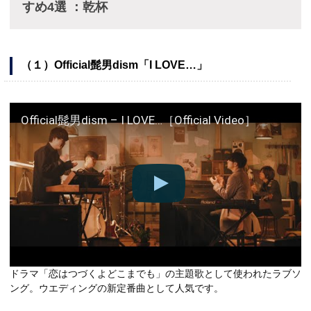
すめ4選 ：乾杯
（１）Official髭男dism「I LOVE…」
Official髭男dism – I LOVE…［Official Video］
ドラマ「恋はつづくよどこまでも」の主題歌として使われたラブソ
ング。ウエディングの新定番曲として人気です。