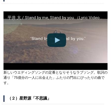
平井 大 / Stand by me, Stand by you.（Lyric Video）
新しいウエディングソングの定番となりそうなラブソング。歌詞の
通り「75億分の一人に出会えた」ふたりの門出にぴったりの曲で
す。
（２）星野源「不思議」