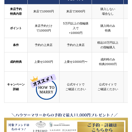
来店予約
購入しない
来店で10000円
来店で3000円
特典内容
場合なし
5万円以上の指輪購
来店予約だけ
購入時のみ
ポイント
入で
で10000円
特典
+10000円
税込10万円以上
条件
予約の上来店
予約の上来店
の指輪購入
成約時のみ
成約特典
上乗せ1000円
上乗せ10000円〜
結
特典20000円
キャンペーン
公式サイトで
公式サイトで
詳細
ご確認ください
ご確認ください