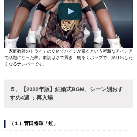
「家庭教師のトライ」のＣＭでハイジが躍るという斬新なアイデア
で話題になった曲。歌詞はさて置き、明るくポップで、踊り出した
くなるナンバーです。
５、【2022年版】結婚式BGM、シーン別おす
すめ4選 ：再入場
（１）菅田将暉「虹」