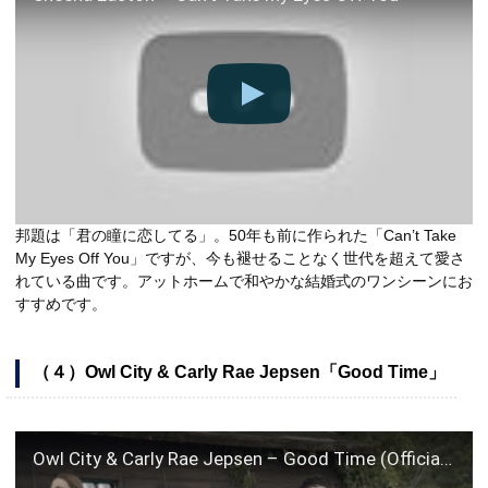
邦題は「君の瞳に恋してる」。50年も前に作られた「Can’t Take
My Eyes Off You」ですが、今も褪せることなく世代を超えて愛さ
れている曲です。アットホームで和やかな結婚式のワンシーンにお
すすめです。
（４）Owl City & Carly Rae Jepsen「Good Time」
Owl City & Carly Rae Jepsen – Good Time (Official Video)