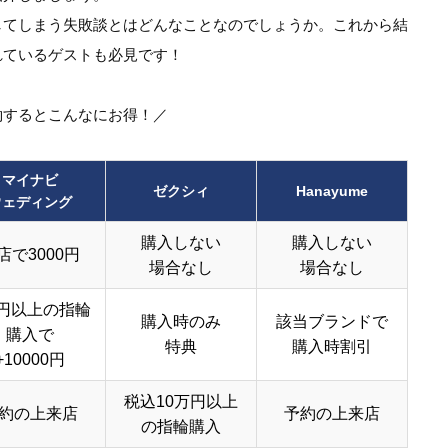
してしまう失敗談とはどんなことなのでしょうか。これから結
れているゲストも必見です！
約するとこんなにお得！／
マイナビ
ゼクシィ
Hanayume
ウェディング
購入しない
購入しない
店で3000円
場合なし
場合なし
円以上の指輪
購入時のみ
該当ブランドで
購入で
特典
購入時割引
+10000円
税込10万円以上
約の上来店
予約の上来店
の指輪購入