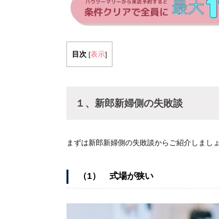
目次
表示
[
]
１、新郎新婦側の失敗談
まずは新郎新婦側の失敗談からご紹介しまし
（1） 式場が狭い