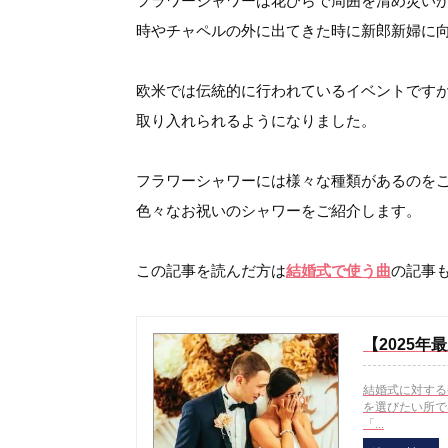
フラワーシャワーは花びらで周囲を清め災い
時やチャペルの外に出てきた時に新郎新婦に
欧米では伝統的に行われているイベントです
取り入れられるようになりました。
フラワーシャワーには様々な種類があるのを
色々なお祝いのシャワーをご紹介します。
この記事を読んだ方は
結婚式で使う曲
の記事
【2025
結婚式に対する
を選びたい所で
「...