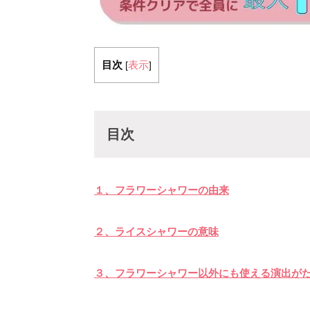
目次
表示
[
]
目次
１、フラワーシャワーの由来
２、ライスシャワーの意味
３、フラワーシャワー以外にも使える演出が