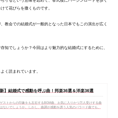
から守るという意味を込めて、挙式後にバージンロードを歩く
向けて花びらを撒くものです。
が、教会での結婚式が一般的となった日本でもこの演出が広く
ご存知でしょうか？今回はより魅力的な結婚式にするために、
もよく読まれています。
年最新】結婚式で感動を呼ぶ曲！邦楽36選＆洋楽36選
ゲストからの印象をも左右するBGM曲、お気に入りかつ万人受けする曲
はないでしょうか。しかし、曲調が感動を誘う人気のバラード曲でも、