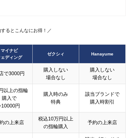
約するとこんなにお得！／
マイナビ
ゼクシィ
Hanayume
ウェディング
購入しない
購入しない
店で3000円
場合なし
場合なし
円以上の指輪
購入時のみ
該当ブランドで
購入で
特典
購入時割引
+10000円
税込10万円以上
約の上来店
予約の上来店
の指輪購入