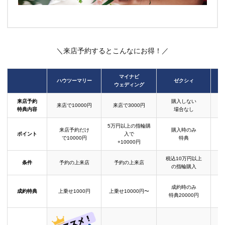
＼来店予約するとこんなにお得！／
マイナビ
ハウツーマリー
ゼクシィ
ウェディング
来店予約
購入しない
来店で10000円
来店で3000円
特典内容
場合なし
5万円以上の指輪購
来店予約だけ
購入時のみ
ポイント
入で
で10000円
特典
+10000円
税込10万円以上
条件
予約の上来店
予約の上来店
の指輪購入
成約時のみ
成約特典
上乗せ1000円
上乗せ10000円〜
結
特典20000円