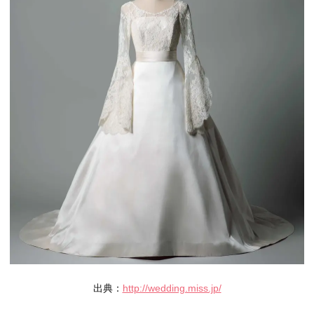
出典：
http://wedding.miss.jp/