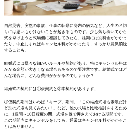
自然災害、突然の事故、仕事の転勤に身内の病気など、人生の区切
りには思いもかけないことが起きるものです。少し落ち着いてから
式を挙げようと式場側に相談してみたら、延期には別料金がかかっ
たり、中止にすればキャンセル料がかかったり、すっかり意気消沈
することも。
結婚式には様々な細かいルールや契約があり、特にキャンセル料は
かかる金額が大きくなる場合もあるので要注意です。結婚式ではど
んな場合に、どんな費用がかかるのでしょうか？
結婚式の契約には①仮契約と②本契約があります。
①仮契約期間はいわば「キープ」期間。「この結婚式場も素敵だけ
ど別の式場も見てみたい！」など、他の式場と比較検討をするため
に、1週間～10日程度の間、式場を仮で押さえておける期間です。
この期間内にキャンセルをしても、通常はキャンセル料がかかるこ
とはありません。