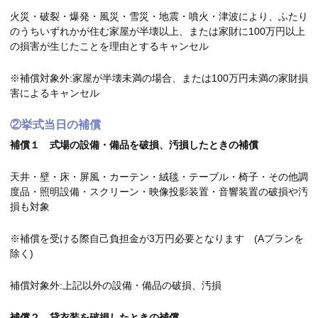
火災・破裂・爆発・風災・雪災・地震・噴火・津波により、ふたり
のうちいずれかが住む家屋が半壊以上、または家財に100万円以上
の損害が生じたことを理由とするキャンセル
※補償対象外:家屋が半壊未満の場合、または100万円未満の家財損
害によるキャンセル
②挙式当日の補償
補償１ 式場の設備・備品を破損、汚損したときの補償
天井・壁・床・屏風・カーテン・絨毯・テーブル・椅子・その他調
度品・照明設備・スクリーン・映像投影装置・音響装置の破損や汚
損も対象
※補償を受ける際自己負担金が3万円必要となります (Aプランを
除く)
補償対象外:上記以外の設備・備品の破損、汚損
補償２ 貸衣装を破損したときの補償