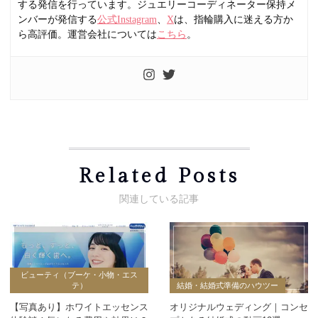
する発信を行っています。ジュエリーコーディネーター保持メ
ンバーが発信する
公式Instagram
、
X
は、指輪購入に迷える方か
ら高評価。運営会社については
こちら
。
Related Posts
ビューティ（ブーケ・小物・エス
テ）
結婚・結婚式準備のハウツー
【写真あり】ホワイトエッセンス
オリジナルウェディング｜コンセ