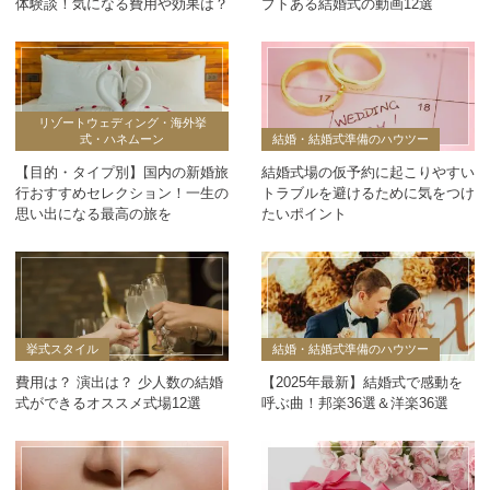
体験談！気になる費用や効果は？
プトある結婚式の動画12選
リゾートウェディング・海外挙
式・ハネムーン
結婚・結婚式準備のハウツー
【目的・タイプ別】国内の新婚旅
結婚式場の仮予約に起こりやすい
行おすすめセレクション！一生の
トラブルを避けるために気をつけ
思い出になる最高の旅を
たいポイント
挙式スタイル
結婚・結婚式準備のハウツー
費用は？ 演出は？ 少人数の結婚
【2025年最新】結婚式で感動を
式ができるオススメ式場12選
呼ぶ曲！邦楽36選＆洋楽36選