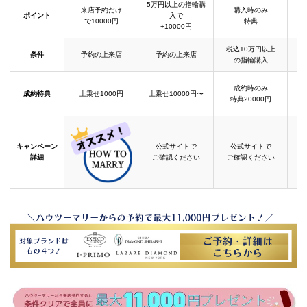
5万円以上の指輪購
来店予約だけ
購入時のみ
ポイント
入で
で10000円
特典
+10000円
税込10万円以上
条件
予約の上来店
予約の上来店
の指輪購入
成約時のみ
成約特典
上乗せ1000円
上乗せ10000円〜
結
特典20000円
キャンペーン
公式サイトで
公式サイトで
詳細
ご確認ください
ご確認ください