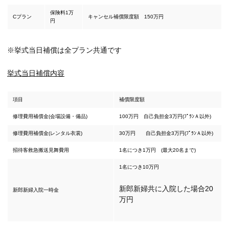
保険料1万
Cプラン
キャンセル補償限度額 150万円
円
※挙式当日補償は全プラン共通です
挙式当日補償内容
項目
補償限度額
修理費用補償金(会場設備・備品)
100万円 自己負担金3万円(ﾌﾟﾗﾝＡ以外)
修理費用補償金(レンタル衣裳)
30万円 自己負担金3万円(ﾌﾟﾗﾝＡ以外)
招待客救急搬送見舞費用
1名につき1万円 (最大20名まで)
1名につき10万円
新郎新婦共に入院した場合20
新郎新婦入院一時金
万円