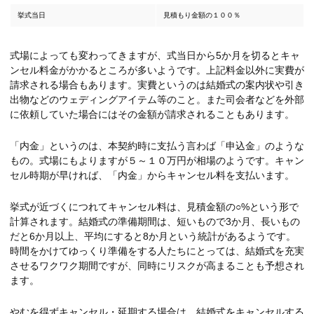
挙式当日
見積もり金額の１００％
式場によっても変わってきますが、式当日から5か月を切るとキャ
ンセル料金がかかるところが多いようです。上記料金以外に実費が
請求される場合もあります。実費というのは結婚式の案内状や引き
出物などのウェディングアイテム等のこと。また司会者などを外部
に依頼していた場合にはその金額が請求されることもあります。
「内金」というのは、本契約時に支払う言わば「申込金」のような
もの。式場にもよりますが５～１０万円が相場のようです。キャン
セル時期が早ければ、「内金」からキャンセル料を支払います。
挙式が近づくにつれてキャンセル料は、見積金額の○%という形で
計算されます。結婚式の準備期間は、短いもので3か月、長いもの
だと6か月以上、平均にすると8か月という統計があるようです。
時間をかけてゆっくり準備をする人たちにとっては、結婚式を充実
させるワクワク期間ですが、同時にリスクが高まることも予想され
ます。
やむを得ずキャンセル・延期する場合は、結婚式をキャンセルする