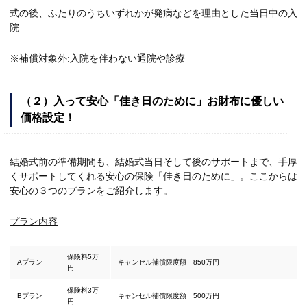
式の後、ふたりのうちいずれかが発病などを理由とした当日中の入
院
※補償対象外:入院を伴わない通院や診療
（２）入って安心「佳き日のために」お財布に優しい
価格設定！
結婚式前の準備期間も、結婚式当日そして後のサポートまで、手厚
くサポートしてくれる安心の保険「佳き日のために」。ここからは
安心の３つのプランをご紹介します。
プラン内容
保険料5万
Aプラン
キャンセル補償限度額 850万円
円
保険料3万
Bプラン
キャンセル補償限度額 500万円
円