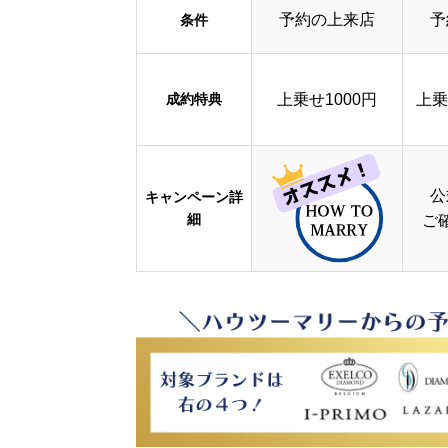
予約の上来店
予
条件
成約特典
上乗せ1000円
上乗
公
キャンペーン詳
細
ご