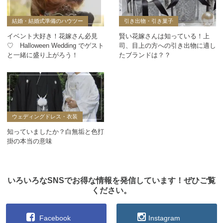
結婚・結婚式準備のハウツー
引き出物・引き菓子
イベント大好き！花嫁さん必見
賢い花嫁さんは知っている！上
♡ Halloween Wedding でゲスト
司、目上の方への引き出物に適し
と一緒に盛り上がろう！
たブランドは？？
ウェディングドレス・衣装
知っていましたか？白無垢と色打
掛の本当の意味
いろいろなSNSでお得な情報を発信しています！ぜひご覧
ください。
Facebook
Instagram