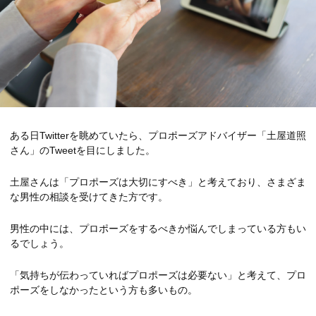
ある日Twitterを眺めていたら、プロポーズアドバイザー「土屋道照
さん」のTweetを目にしました。
土屋さんは「プロポーズは大切にすべき」と考えており、さまざま
な男性の相談を受けてきた方です。
男性の中には、プロポーズをするべきか悩んでしまっている方もい
るでしょう。
「気持ちが伝わっていればプロポーズは必要ない」と考えて、プロ
ポーズをしなかったという方も多いもの。