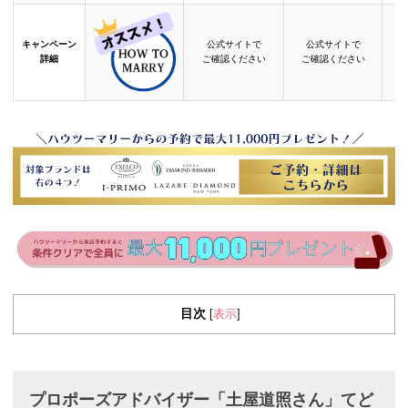
キャンペーン
公式サイトで
公式サイトで
詳細
ご確認ください
ご確認ください
目次
表示
[
]
プロポーズアドバイザー「土屋道照さん」てど