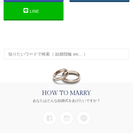
LINE
HOW TO MARRY
あなたはどんな結婚式をあげたいですか？