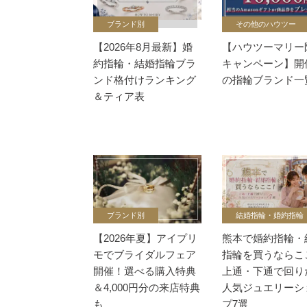
ブランド別
その他のハウツー
【2026年8月最新】婚
【ハウツーマリー
約指輪・結婚指輪ブラ
キャンペーン】開
ンド格付けランキング
の指輪ブランド一
＆ティア表
ブランド別
結婚指輪・婚約指輪
【2026年夏】アイプリ
熊本で婚約指輪・
モでブライダルフェア
指輪を買うならこ
開催！選べる購入特典
上通・下通で回り
＆4,000円分の来店特典
人気ジュエリーシ
も
プ7選