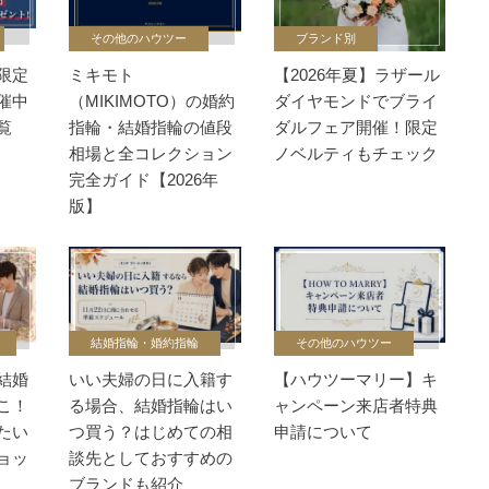
その他のハウツー
ブランド別
限定
ミキモト
【2026年夏】ラザール
催中
（MIKIMOTO）の婚約
ダイヤモンドでブライ
覧
指輪・結婚指輪の値段
ダルフェア開催！限定
相場と全コレクション
ノベルティもチェック
完全ガイド【2026年
版】
結婚指輪・婚約指輪
その他のハウツー
結婚
いい夫婦の日に入籍す
【ハウツーマリー】キ
こ！
る場合、結婚指輪はい
ャンペーン来店者特典
たい
つ買う？はじめての相
申請について
ョッ
談先としておすすめの
ブランドも紹介