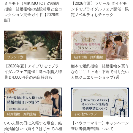
ミキモト（MIKIMOTO）の婚約
【2026年夏】ラザール ダイヤモ
指輪・結婚指輪の値段相場と全コ
ンドでブライダルフェア開催！限
レクション完全ガイド【2026年
定ノベルティもチェック
版】
ブランド別
結婚指輪・婚約指輪
【2026年夏】アイプリモでブラ
熊本で婚約指輪・結婚指輪を買う
イダルフェア開催！選べる購入特
ならここ！上通・下通で回りたい
典＆4,000円分の来店特典も
人気ジュエリーショップ7選
結婚指輪・婚約指輪
その他のハウツー
いい夫婦の日に入籍する場合、結
【ハウツーマリー】キャンペーン
婚指輪はいつ買う？はじめての相
来店者特典申請について