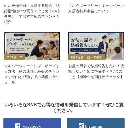
いい夫婦の日に入籍する場合、結
【ハウツーマリー】キャンペーン
婚指輪はいつ買う？はじめての相
来店者特典申請について
談先としておすすめのブランドも
紹介
プロポーズ
結婚報告・親への挨拶
シルバーウィークにプロポーズす
お盆の帰省で結婚報告したい！後
る方法｜秋の連休が絶好のチャン
悔しないために準備すべき7つの
スな理由と成功までの準備スケジ
こと【指輪の納期は要チェック】
ュール
いろいろなSNSでお得な情報を発信しています！ぜひご覧
ください。
Facebook
Instagram