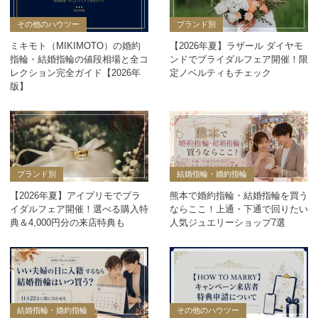
その他のハウツー
ブランド別
ミキモト（MIKIMOTO）の婚約
【2026年夏】ラザール ダイヤモ
指輪・結婚指輪の値段相場と全コ
ンドでブライダルフェア開催！限
レクション完全ガイド【2026年
定ノベルティもチェック
版】
ブランド別
結婚指輪・婚約指輪
【2026年夏】アイプリモでブラ
熊本で婚約指輪・結婚指輪を買う
イダルフェア開催！選べる購入特
ならここ！上通・下通で回りたい
典＆4,000円分の来店特典も
人気ジュエリーショップ7選
結婚指輪・婚約指輪
その他のハウツー