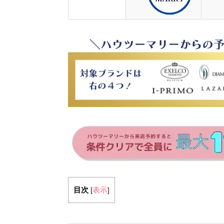
目次
表示
[
]