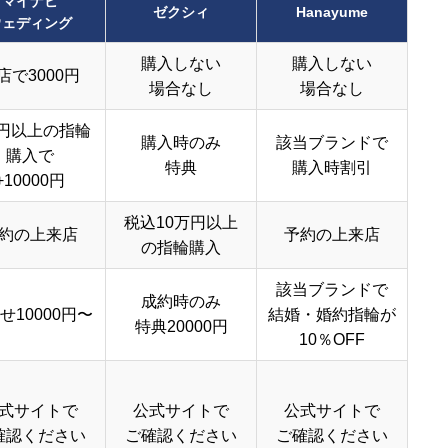
マイナビ
ゼクシィ
Hanayume
ウェディング
購入しない
購入しない
店で3000円
場合なし
場合なし
円以上の指輪
購入時のみ
該当ブランドで
購入で
特典
購入時割引
+10000円
税込10万円以上
約の上来店
予約の上来店
の指輪購入
該当ブランドで
成約時のみ
せ10000円〜
結婚・婚約指輪が
特典20000円
10％OFF
式サイトで
公式サイトで
公式サイトで
確認ください
ご確認ください
ご確認ください