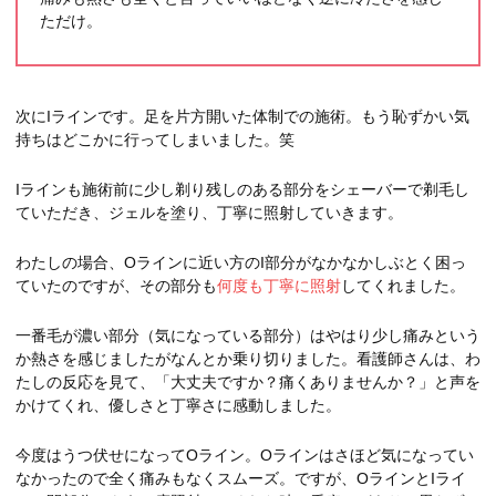
ただけ。
次にIラインです。足を片方開いた体制での施術。もう恥ずかい気
持ちはどこかに行ってしまいました。笑
Iラインも施術前に少し剃り残しのある部分をシェーバーで剃毛し
ていただき、ジェルを塗り、丁寧に照射していきます。
わたしの場合、Oラインに近い方のI部分がなかなかしぶとく困っ
ていたのですが、その部分も
何度も丁寧に照射
してくれました。
一番毛が濃い部分（気になっている部分）はやはり少し痛みという
か熱さを感じましたがなんとか乗り切りました。看護師さんは、わ
たしの反応を見て、「大丈夫ですか？痛くありませんか？」と声を
かけてくれ、優しさと丁寧さに感動しました。
今度はうつ伏せになってOライン。Oラインはさほど気になってい
なかったので全く痛みもなくスムーズ。ですが、OラインとIライ