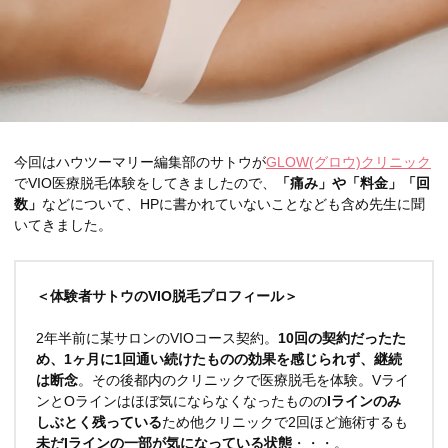
今回はハウツーマリー編集部のサトウが
GLOW(グロウ)クリニック
でVIO医療脱毛体験をしてきましたので、
「痛み」や「料金」「回
数」
などについて、HPに書かれていないことなども含め先生に聞
いてきました。
＜体験者サトウのVIO脱毛プロフィール＞
2年半前に某サロンのVIOコース契約。
10回の契約だったた
め、1ヶ月に1回通い続けたものの効果を感じられず、継続
は断念
。その後都内のクリニックで医療脱毛を体験。Vライ
ンとOラインはほぼ気にならなくなったものの
Iラインのみ
しぶとく残っている
ため他クリニックで2回ほど施術するも
未だIラインの一部が気になっている状態
・・・。