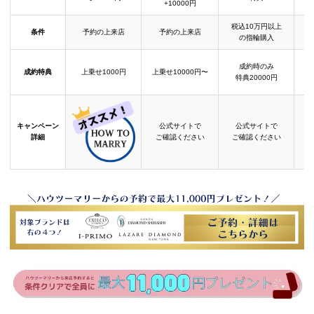
+10000円
税込10万円以上
条件
予約の上来店
予約の上来店
の指輪購入
成約時のみ
成約特典
上乗せ1000円
上乗せ10000円〜
結
特典20000円
キャンペーン
公式サイトで
公式サイトで
詳細
ご確認ください
ご確認ください