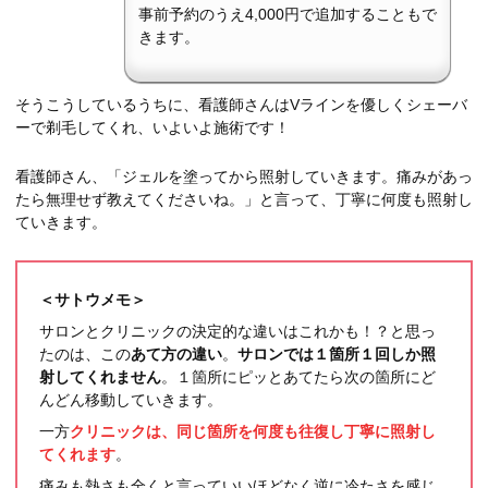
事前予約のうえ4,000円で追加することもで
きます。
そうこうしているうちに、看護師さんはVラインを優しくシェーバ
ーで剃毛してくれ、いよいよ施術です！
看護師さん、「ジェルを塗ってから照射していきます。痛みがあっ
たら無理せず教えてくださいね。」と言って、丁寧に何度も照射し
ていきます。
＜サトウメモ＞
サロンとクリニックの決定的な違いはこれかも！？と思っ
たのは、この
あて方の違い
。
サロンでは１箇所１回しか照
射してくれません
。１箇所にピッとあてたら次の箇所にど
んどん移動していきます。
一方
クリニックは、同じ箇所を何度も往復し丁寧に照射し
てくれます
。
痛みも熱さも全くと言っていいほどなく逆に冷たさを感じ