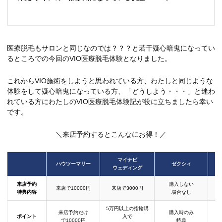
医療脱毛もサロンと同じなのでは？？？と若干疑心暗鬼になってい
るところでの今回のVIO医療脱毛体験となりました。
これからVIO施術をしようと思われている方、わたしと同じような
体験をして疑心暗鬼になっている方、「どうしよう・・・」と迷わ
れている方にわたしのVIO医療脱毛体験記が役に立ちましたら幸い
です。
＼来店予約するとこんなにお得！／
マイナビ
ハウツーマリー
ゼクシィ
ウェディング
来店予約
購入しない
来店で10000円
来店で3000円
特典内容
場合なし
5万円以上の指輪購
来店予約だけ
購入時のみ
ポイント
入で
で10000円
特典