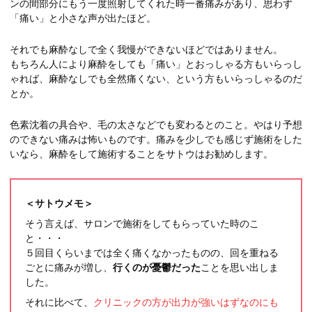
ンの間部分にもう一度照射してくれた時一番痛みがあり、思わず
「痛い」と小さな声が出たほど。
それでも麻酔なしで全く我慢ができないほどではありません。
もちろん人により麻酔をしても「痛い」とおっしゃる方もいらっし
ゃれば、麻酔なしでも全然痛くない、という方もいらっしゃるのだ
とか。
色素沈着の具合や、毛の太さなどでも変わるとのこと。やはり予想
のできない痛みは怖いものです。痛みを少しでも感じず施術をした
いなら、麻酔をして施術することをサトウはお勧めします。
＜サトウメモ＞
そう言えば、サロンで施術をしてもらっていた時のこ
と・・・
５回目くらいまでは全く痛くなかったものの、回を重ねる
ごとに痛みが増し、
行くのが憂鬱だった
ことを思い出しま
した。
それに比べて、
クリニックの方が出力が強いはずなのにも