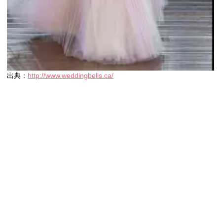
出典：
http://www.weddingbells.ca/