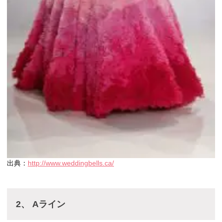
出典：
http://www.weddingbells.ca/
2、 Aライン