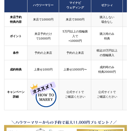
マイナビ
ハウツーマリー
ゼクシィ
ウェディング
来店予約
購入しない
来店で10000円
来店で3000円
特典内容
場合なし
5万円以上の指輪購
来店予約だけ
購入時のみ
ポイント
入で
で10000円
特典
+10000円
税込10万円以上
条件
予約の上来店
予約の上来店
の指輪購入
成約時のみ
成約特典
上乗せ1000円
上乗せ10000円〜
結
特典20000円
キャンペーン
公式サイトで
公式サイトで
詳細
ご確認ください
ご確認ください