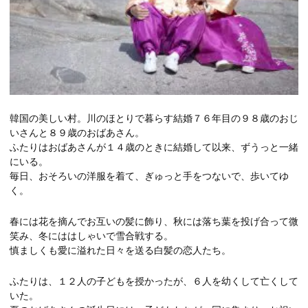
韓国の美しい村。川のほとりで暮らす結婚７６年目の９８歳のおじ
いさんと８９歳のおばあさん。
ふたりはおばあさんが１４歳のときに結婚して以来、ずうっと一緒
にいる。
毎日、おそろいの洋服を着て、ぎゅっと手をつないで、歩いてゆ
く。
春には花を摘んでお互いの髪に飾り、秋には落ち葉を投げ合って微
笑み、冬にははしゃいで雪合戦する。
慎ましくも愛に溢れた日々を送る白髪の恋人たち。
ふたりは、１２人の子どもを授かったが、６人を幼くして亡くして
いた。