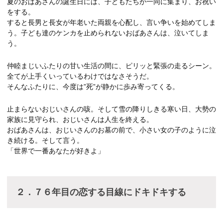
夏のおばあさんの誕生日には、子どもたちが一同に集まり、お祝い
をする。
すると長男と長女が年老いた両親を心配し、言い争いを始めてしま
う。子ども達のケンカを止められないおばあさんは、泣いてしま
う。
仲睦まじいふたりの甘い生活の間に、ピリッと緊張の走るシーン。
全てが上手くいっているわけではなさそうだ。
そんなふたりに、今度は”死”が静かに歩み寄ってくる。
止まらないおじいさんの咳。そして雪の降りしきる寒い日、大勢の
家族に見守られ、おじいさんは人生を終える。
おばあさんは、おじいさんのお墓の前で、小さい女の子のように泣
き続ける。そして言う。
「世界で一番あなたが好きよ」
２．７６年目の恋する目線にドキドキする