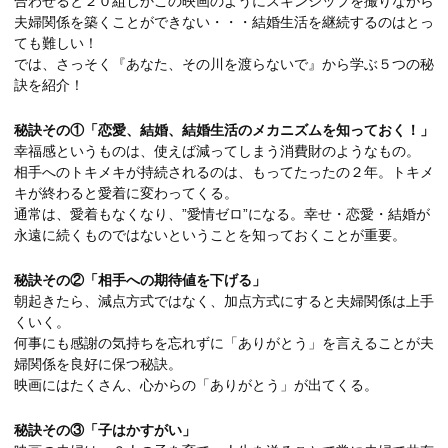
合わせると２０組しかこの映画のようにスキンシップを撮りながら
夫婦関係を築くことができない・・・結婚生活を継続するのはとっ
ても難しい！
では、さっそく『あなた、その川を渡らないで』から学ぶ５つの秘
訣を紹介！
秘訣その①「恋愛、結婚、結婚生活のメカニズムを知っておく！」
幸福感というものは、使えば減ってしまう消費財のようなもの。
相手へのトキメキが持続されるのは、もってたったの２年。トキメ
キが終わると愛着に変わってくる。
通常は、愛着もなくなり、”愛情ゼロ”になる。幸せ・恋愛・結婚が
永遠に続くものではないということを知っておくことが重要。
秘訣その②「相手への期待値を下げる」
朝起きたら、減点方式ではなく、加点方式にすると夫婦関係は上手
くいく。
何事にも感謝の気持ちを忘れずに「ありがとう」を言えることが夫
婦関係を良好に保つ秘訣。
映画にはたくさん、心からの「ありがとう」が出てくる。
秘訣その③「子はかすがい」