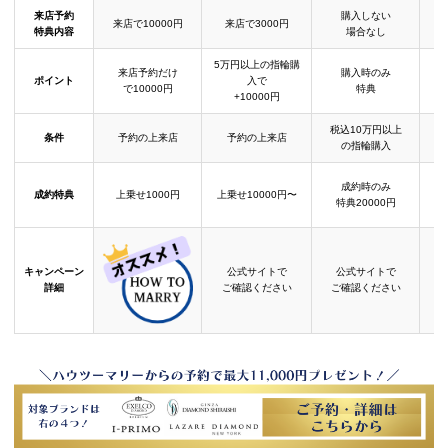
来店予約
購入しない
来店で10000円
来店で3000円
特典内容
場合なし
5万円以上の指輪購
来店予約だけ
購入時のみ
ポイント
入で
で10000円
特典
+10000円
税込10万円以上
条件
予約の上来店
予約の上来店
の指輪購入
成約時のみ
成約特典
上乗せ1000円
上乗せ10000円〜
結
特典20000円
キャンペーン
公式サイトで
公式サイトで
詳細
ご確認ください
ご確認ください