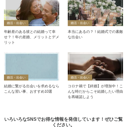
婚活・出会い
婚活・出会い
年齢差のある彼との結婚って幸
本当にあるの？！結婚式での素敵
せ？！年の差婚、メリットとデメ
な出会い
リット
婚活・出会い
婚活・出会い
結婚に繋がる出会いを求めるなら
コロナ禍で【絆婚】が増加中！こ
こんな習い事、おすすめ10選
んな時だからこそ結婚したい理由
を再確認しよう
いろいろなSNSでお得な情報を発信しています！ぜひご覧
ください。