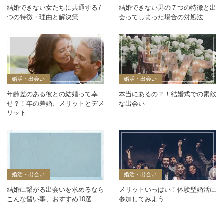
結婚できない女たちに共通する7
結婚できない男の７つの特徴と出
つの特徴・理由と解決策
会ってしまった場合の対処法
婚活・出会い
婚活・出会い
年齢差のある彼との結婚って幸
本当にあるの？！結婚式での素敵
せ？！年の差婚、メリットとデメ
な出会い
リット
婚活・出会い
婚活・出会い
結婚に繋がる出会いを求めるなら
メリットいっぱい！体験型婚活に
こんな習い事、おすすめ10選
参加してみよう