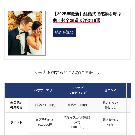
【2025年最新】結婚式で感動を呼ぶ
曲！邦楽36選＆洋楽36選
続きを読む
＼来店予約するとこんなにお得！／
マイナビ
ハウツーマリー
ゼクシィ
ウェディング
来店予約
購入しない
来店で10000円
来店で3000円
特典内容
場合なし
5万円以上の指輪購
来店予約だけ
購入時のみ
ポイント
入で
で10000円
特典
+10000円