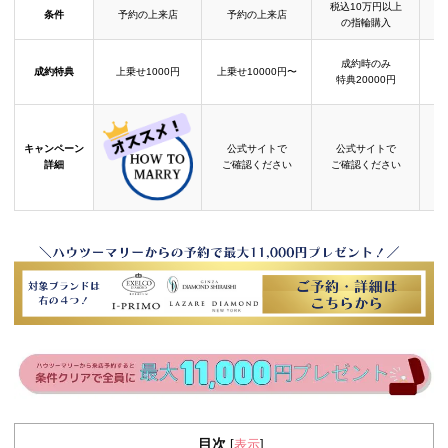
税込10万円以上
条件
予約の上来店
予約の上来店
の指輪購入
成約時のみ
成約特典
上乗せ1000円
上乗せ10000円〜
結
特典20000円
キャンペーン
公式サイトで
公式サイトで
詳細
ご確認ください
ご確認ください
目次
表示
[
]