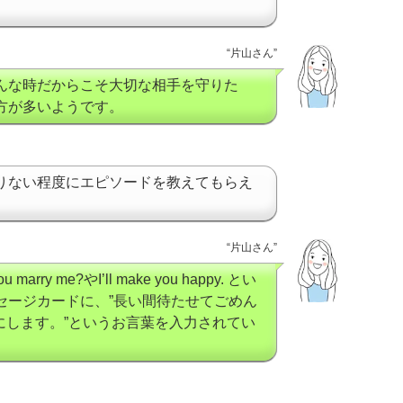
“片山さん”
んな時だからこそ大切な相手を守りた
方が多いようです。
りない程度にエピソードを教えてもらえ
“片山さん”
rry me?やI’ll make you happy. とい
セージカードに、”長い間待たせてごめん
切にします。”というお言葉を入力されてい