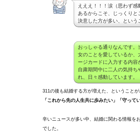
えええ！！！涙（思わず感
あるからこそ、じっくりと
決意した方が多い、という
おっしゃる通りなんです。
女のことを愛しているか、
ージカードに入力する内容
自粛期間中に二人の気持ち
れ、日々感動しています。
311の後も結婚する方が増えた、ということ
「これから先の人生共に歩みたい」「守って
辛いニュースが多い中、結婚に関わる情報を
でした。