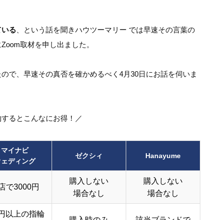
ている
、という話を聞きハウツーマリー では早速その言葉の
Zoom取材を申し出ました。
ので、早速その真否を確かめるべく4月30日にお話を伺いま
約するとこんなにお得！／
マイナビ
ゼクシィ
Hanayume
ウェディング
購入しない
購入しない
店で3000円
場合なし
場合なし
円以上の指輪
購入時のみ
該当ブランドで