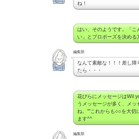
ね！
はい、そのようです。「こ
い」とプロポーズを決める
編集部
なんて素敵な！！！差し障
たら・・・
花びらにメッセージはWil you ma
うメッセージが多く、メッ
ね。””これからも○○を大
ます^^
編集部