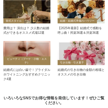
挙式スタイル
結婚・結婚式準備のハウツー
費用は？ 演出は？ 少人数の結婚
【2025年最新】結婚式で感動を
式ができるオススメ式場12選
呼ぶ曲！邦楽36選＆洋楽36選
ビューティ（ブーケ・小物・エス
テ）
引き出物・引き菓子
結婚式には白い歯で！ブライダル
結婚式の引き出物の金額の相場と
ホワイトニングおすすめクリニッ
オススメの引き出物
ク4選
いろいろなSNSでお得な情報を発信しています！ぜひご覧
ください。