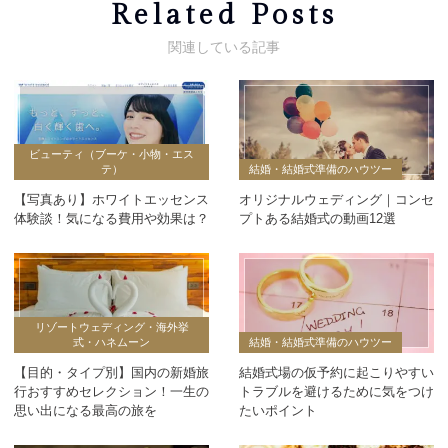
Related Posts
ビューティ（ブーケ・小物・エス
テ）
結婚・結婚式準備のハウツー
【写真あり】ホワイトエッセンス
オリジナルウェディング｜コンセ
体験談！気になる費用や効果は？
プトある結婚式の動画12選
リゾートウェディング・海外挙
式・ハネムーン
結婚・結婚式準備のハウツー
【目的・タイプ別】国内の新婚旅
結婚式場の仮予約に起こりやすい
行おすすめセレクション！一生の
トラブルを避けるために気をつけ
思い出になる最高の旅を
たいポイント