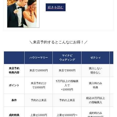
続きを読む
＼来店予約するとこんなにお得！／
マイナビ
ハウツーマリー
ゼクシィ
ウェディング
来店予約
購入しない
来店で10000円
来店で3000円
特典内容
場合なし
5万円以上の指輪購
来店予約だけ
購入時のみ
ポイント
入で
で10000円
特典
+10000円
税込10万円以上
条件
予約の上来店
予約の上来店
の指輪購入
成約時のみ
成約特典
上乗せ1000円
上乗せ10000円〜
結