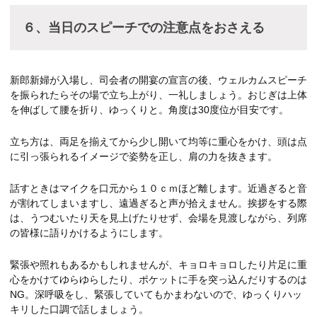
６、当日のスピーチでの注意点をおさえる
新郎新婦が入場し、司会者の開宴の宣言の後、ウェルカムスピーチ
を振られたらその場で立ち上がり、一礼しましょう。おじぎは上体
を伸ばして腰を折り、ゆっくりと。角度は30度位が目安です。
立ち方は、両足を揃えてから少し開いて均等に重心をかけ、頭は点
に引っ張られるイメージで姿勢を正し、肩の力を抜きます。
話すときはマイクを口元から１０ｃｍほど離します。近過ぎると音
が割れてしまいますし、遠過ぎると声が拾えません。挨拶をする際
は、うつむいたり天を見上げたりせず、会場を見渡しながら、列席
の皆様に語りかけるようにします。
緊張や照れもあるかもしれませんが、キョロキョロしたり片足に重
心をかけてゆらゆらしたり、ポケットに手を突っ込んだりするのは
NG。深呼吸をし、緊張していてもかまわないので、ゆっくりハッ
キリした口調で話しましょう。