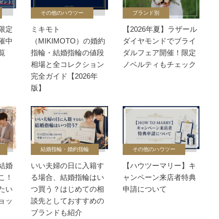
その他のハウツー
ブランド別
限定
ミキモト
【2026年夏】ラザール
催中
（MIKIMOTO）の婚約
ダイヤモンドでブライ
覧
指輪・結婚指輪の値段
ダルフェア開催！限定
相場と全コレクション
ノベルティもチェック
完全ガイド【2026年
版】
結婚指輪・婚約指輪
その他のハウツー
結婚
いい夫婦の日に入籍す
【ハウツーマリー】キ
こ！
る場合、結婚指輪はい
ャンペーン来店者特典
たい
つ買う？はじめての相
申請について
ョッ
談先としておすすめの
ブランドも紹介