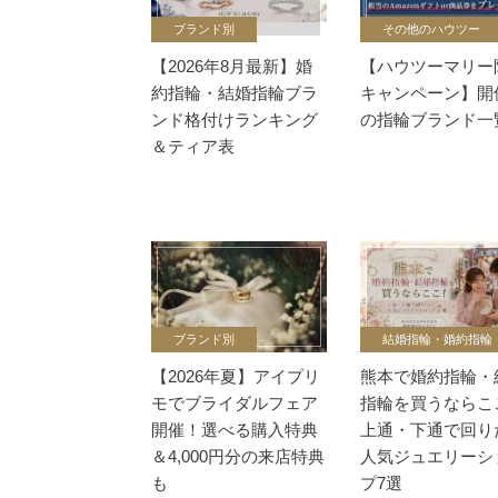
ブランド別
その他のハウツー
【2026年8月最新】婚
【ハウツーマリー
約指輪・結婚指輪ブラ
キャンペーン】開
ンド格付けランキング
の指輪ブランド一
＆ティア表
ブランド別
結婚指輪・婚約指輪
【2026年夏】アイプリ
熊本で婚約指輪・
モでブライダルフェア
指輪を買うならこ
開催！選べる購入特典
上通・下通で回り
＆4,000円分の来店特典
人気ジュエリーシ
も
プ7選