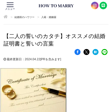
メニュー
>
>
結婚前のハウツー
入籍・婚姻届
【二人の誓いのカタチ】オススメの結婚
証明書と誓いの言葉
最終更新日：2024.04.22
[PRを含みます]