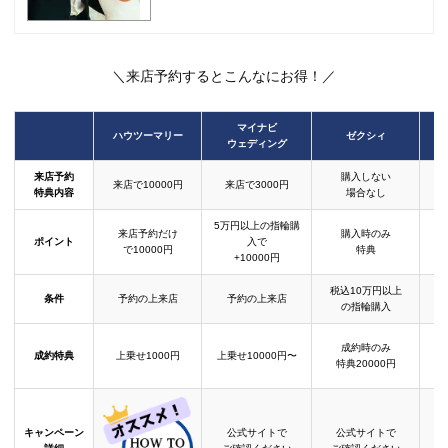
＼来店予約するとこんなにお得！／
マイナビ
ハウツーマリー
ゼクシィ
ウェディング
来店予約
購入しない
来店で10000円
来店で3000円
特典内容
場合なし
5万円以上の指輪購
来店予約だけ
購入時のみ
ポイント
入で
で10000円
特典
+10000円
税込10万円以上
条件
予約の上来店
予約の上来店
の指輪購入
成約時のみ
成約特典
上乗せ1000円
上乗せ10000円〜
結
特典20000円
キャンペーン
公式サイトで
公式サイトで