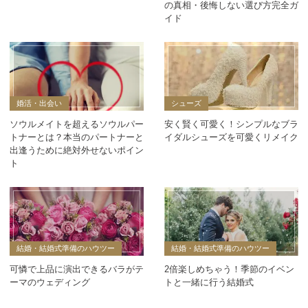
の真相・後悔しない選び方完全ガ
イド
婚活・出会い
シューズ
ソウルメイトを超えるソウルパー
安く賢く可愛く！シンプルなブラ
トナーとは？本当のパートナーと
イダルシューズを可愛くリメイク
出逢うために絶対外せないポイン
ト
結婚・結婚式準備のハウツー
結婚・結婚式準備のハウツー
可憐で上品に演出できるバラがテ
2倍楽しめちゃう！季節のイベン
ーマのウェディング
トと一緒に行う結婚式