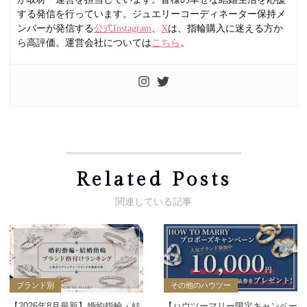
する発信を行っています。ジュエリーコーディネーター保持メ
ンバーが発信する
公式Instagram
、
X
は、指輪購入に迷える方か
ら高評価。運営会社については
こちら
。
Related Posts
ブランド別
その他のハウツー
【2026年8月最新】婚約指輪・結
【ハウツーマリー限定キャンペー