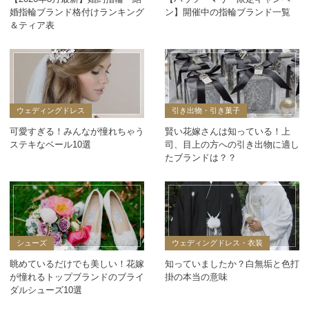
婚指輪ブランド格付けランキング
ン】開催中の指輪ブランド一覧
＆ティア表
ウェディングドレス
引き出物・引き菓子
可愛すぎる！みんなが憧れちゃう
賢い花嫁さんは知っている！上
ステキなベール10選
司、目上の方への引き出物に適し
たブランドは？？
シューズ
ウェディングドレス・衣装
眺めているだけでも美しい！花嫁
知っていましたか？白無垢と色打
が憧れるトップブランドのブライ
掛の本当の意味
ダルシューズ10選