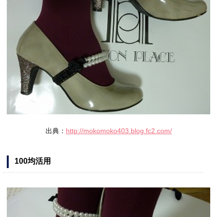
出典：
http://mokomoko403.blog.fc2.com/
100均活用