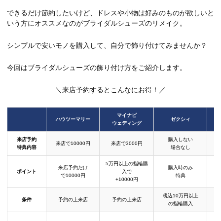
できるだけ節約したいけど、ドレスや小物は好みのものが欲しいと
いう方にオススメなのがブライダルシューズのリメイク。
シンプルで安いモノを購入して、自分で飾り付けてみませんか？
今回はブライダルシューズの飾り付け方をご紹介します。
＼来店予約するとこんなにお得！／
マイナビ
ハウツーマリー
ゼクシィ
ウェディング
来店予約
購入しない
来店で10000円
来店で3000円
特典内容
場合なし
5万円以上の指輪購
来店予約だけ
購入時のみ
ポイント
入で
で10000円
特典
+10000円
税込10万円以上
条件
予約の上来店
予約の上来店
の指輪購入