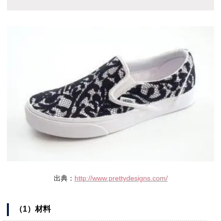
出典：
http://www.prettydesigns.com/
（1）材料