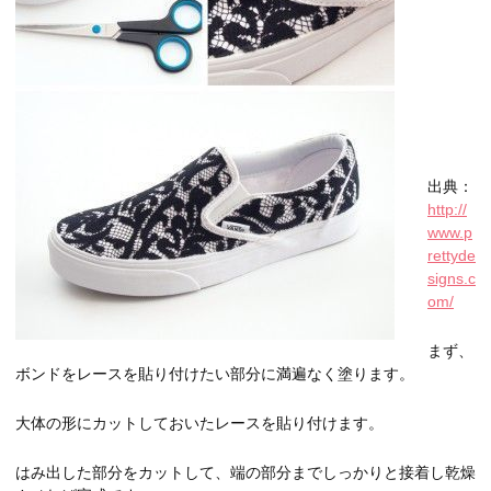
出典：
http://
www.p
rettyde
signs.c
om/
まず、
ボンドをレースを貼り付けたい部分に満遍なく塗ります。
大体の形にカットしておいたレースを貼り付けます。
はみ出した部分をカットして、端の部分までしっかりと接着し乾燥