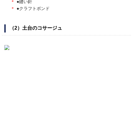
●縫い針
●クラフトボンド
（2）土台のコサージュ