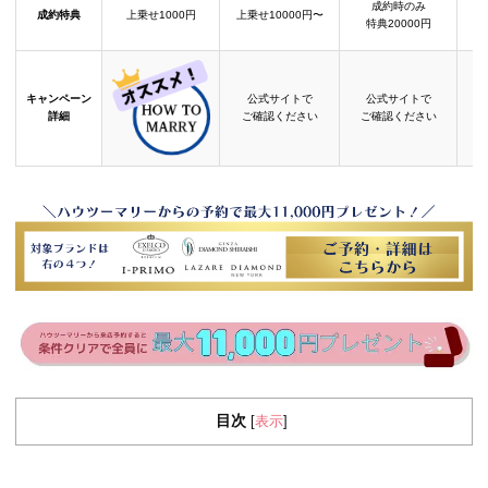
成約時のみ
成約特典
上乗せ1000円
上乗せ10000円〜
結
特典20000円
キャンペーン
公式サイトで
公式サイトで
詳細
ご確認ください
ご確認ください
目次
表示
[
]