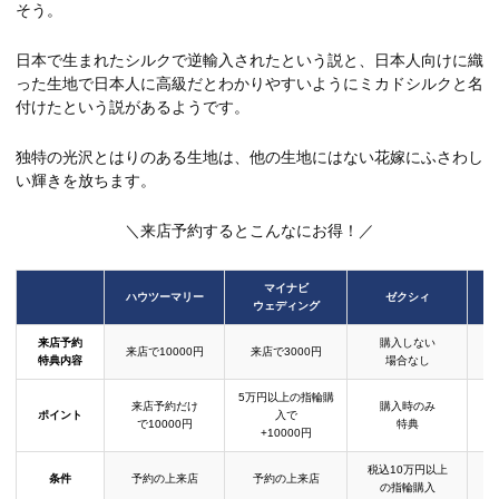
そう。
日本で生まれたシルクで逆輸入されたという説と、日本人向けに織
った生地で日本人に高級だとわかりやすいようにミカドシルクと名
付けたという説があるようです。
独特の光沢とはりのある生地は、他の生地にはない花嫁にふさわし
い輝きを放ちます。
＼来店予約するとこんなにお得！／
マイナビ
ハウツーマリー
ゼクシィ
ウェディング
来店予約
購入しない
来店で10000円
来店で3000円
特典内容
場合なし
5万円以上の指輪購
来店予約だけ
購入時のみ
ポイント
入で
で10000円
特典
+10000円
税込10万円以上
条件
予約の上来店
予約の上来店
の指輪購入