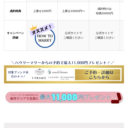
成約時のみ
成約特典
上乗せ1000円
上乗せ10000円〜
結
特典20000円
キャンペーン
公式サイトで
公式サイトで
詳細
ご確認ください
ご確認ください