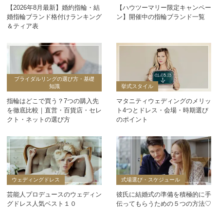
【2026年8月最新】婚約指輪・結
【ハウツーマリー限定キャンペー
婚指輪ブランド格付けランキング
ン】開催中の指輪ブランド一覧
＆ティア表
ブライダルリングの選び方・基礎
知識
挙式スタイル
指輪はどこで買う？7つの購入先
マタニティウェディングのメリッ
を徹底比較｜直営・百貨店・セレ
ト4つとドレス・会場・時期選び
クト・ネットの選び方
のポイント
ウェディングドレス
式場選び・スケジュール
芸能人プロデュースのウェディン
彼氏に結婚式の準備を積極的に手
グドレス人気ベスト１０
伝ってもらうための５つの方法♡