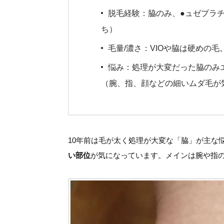
脱毛経験：脇のみ、●ュゼプラチ
ち）
毛量/濃さ：VIOや脇は硬めの
悩み：処理が大変だった脇のみ
（腕、指、顔などの細いムダ毛が
10年前は毛が太く処理が大変な「脇」が主な
い部位
が気になっています。メインは腕や指