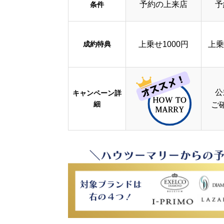
予約の上来店
予
条件
成約特典
上乗せ1000円
上乗
公
キャンペーン詳
細
ご