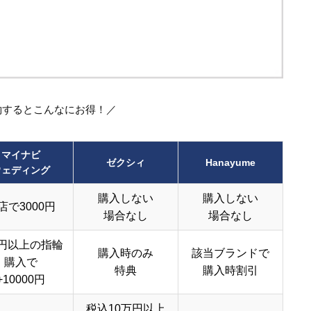
約するとこんなにお得！／
マイナビ
ゼクシィ
Hanayume
ウェディング
購入しない
購入しない
店で3000円
場合なし
場合なし
円以上の指輪
購入時のみ
該当ブランドで
購入で
特典
購入時割引
+10000円
税込10万円以上