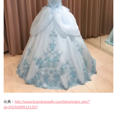
出典：
http://www.brandnewelly.com/blog/index.php?
id=20150905121337