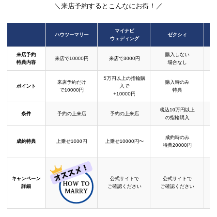
＼来店予約するとこんなにお得！／
マイナビ
ハウツーマリー
ゼクシィ
ウェディング
来店予約
購入しない
来店で10000円
来店で3000円
特典内容
場合なし
5万円以上の指輪購
来店予約だけ
購入時のみ
ポイント
入で
で10000円
特典
+10000円
税込10万円以上
条件
予約の上来店
予約の上来店
の指輪購入
成約時のみ
成約特典
上乗せ1000円
上乗せ10000円〜
結
特典20000円
キャンペーン
公式サイトで
公式サイトで
詳細
ご確認ください
ご確認ください