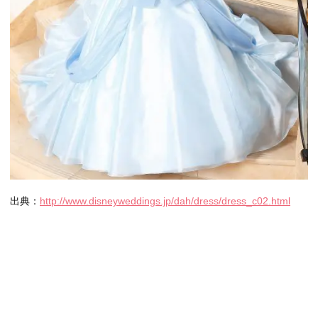
出典：
http://www.disneyweddings.jp/dah/dress/dress_c02.html