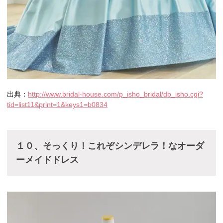
出典：
http://www.bridal-house.com/p_isho_bridal/db_isho.cgi?
tid=list11&print=1&keys1=b0834
１０、そっくり！これぞシンデレラ！なオーダ
ーメイドドレス