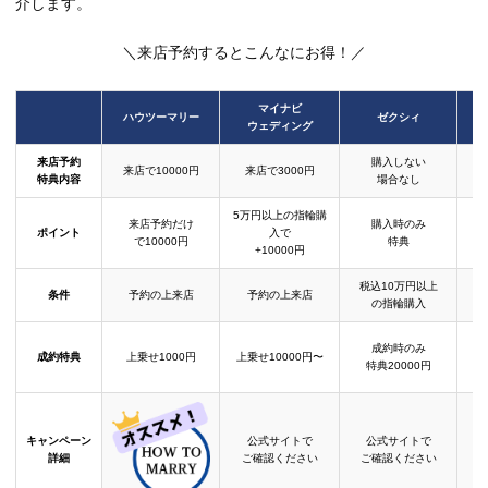
介します。
＼来店予約するとこんなにお得！／
マイナビ
ハウツーマリー
ゼクシィ
ウェディング
来店予約
購入しない
来店で10000円
来店で3000円
特典内容
場合なし
5万円以上の指輪購
来店予約だけ
購入時のみ
ポイント
入で
で10000円
特典
+10000円
税込10万円以上
条件
予約の上来店
予約の上来店
の指輪購入
成約時のみ
成約特典
上乗せ1000円
上乗せ10000円〜
結
特典20000円
キャンペーン
公式サイトで
公式サイトで
詳細
ご確認ください
ご確認ください