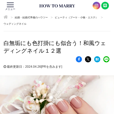
メニュー
>
>
>
結婚・結婚式準備のハウツー
ビューティ（ブーケ・小物・エステ）
ウェディングネイル
白無垢にも色打掛にも似合う！和風ウェ
ディングネイル１２選
最終更新日：2024.04.26
[PRを含みます]