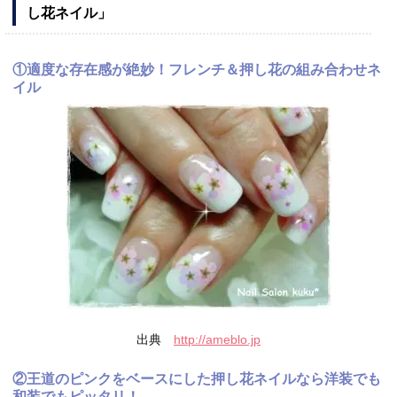
し花ネイル」
①適度な存在感が絶妙！フレンチ＆押し花の組み合わせネ
イル
出典
http://ameblo.jp
②王道のピンクをベースにした押し花ネイルなら洋装でも
和装でもピッタリ！