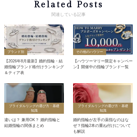
Related Posts
ブランド別
その他のハウツー
【2026年8月最新】婚約指輪・結
【ハウツーマリー限定キャンペー
婚指輪ブランド格付けランキング
ン】開催中の指輪ブランド一覧
＆ティア表
ブライダルリングの選び方・基礎
ブライダルリングの選び方・基礎
知識
知識
違いは？ 兼用OK？ 婚約指輪と
婚約指輪が左手の薬指なのはな
結婚指輪の関係まとめ
ぜ？指輪2本の重ね付けについて
も解説