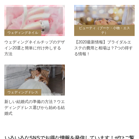
ビューティ（ブーケ・小物・エス
ウェディングネイル
テ）
ウェディングネイルチップのデザ
【2020最新情報】ブライダルエ
イン20選と簡単に付け外しする
ステの費用と相場は？7つの得す
方法
る情報！
ウェディングドレス
新しい結婚式の準備の方法？ウエ
ディングドレス選びから始める結
婚式
いろいろなSNSでお得な情報を発信しています！ぜひご覧