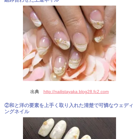
出典
http://nailistayaka.blog28.fc2.com
②和と洋の要素を上手く取り入れた清楚で可憐なウェディ
ングネイル