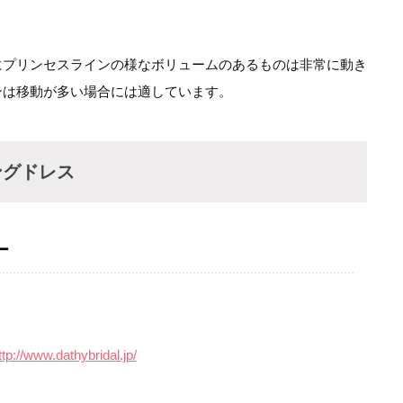
にプリンセスラインの様なボリュームのあるものは非常に動き
ンは移動が多い場合には適しています。
ングドレス
ー
ttp://www.dathybridal.jp/