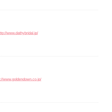
ttp://www.dathybridal.jp/
p://www.goldendown.co.jp/