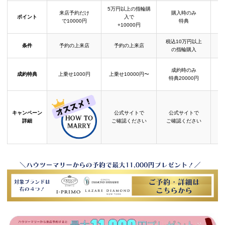
5万円以上の指輪購
来店予約だけ
購入時のみ
ポイント
入で
で10000円
特典
+10000円
税込10万円以上
条件
予約の上来店
予約の上来店
の指輪購入
成約時のみ
成約特典
上乗せ1000円
上乗せ10000円〜
結
特典20000円
キャンペーン
公式サイトで
公式サイトで
詳細
ご確認ください
ご確認ください