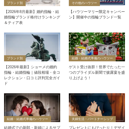
ブランド別
その他のハウツー
【2026年8月最新】婚約指輪・結
【ハウツーマリー限定キャンペー
婚指輪ブランド格付けランキング
ン】開催中の指輪ブランド一覧
＆ティア表
ブランド別
結婚・結婚式準備のハウツー
【2026年最新】ショーメの婚約
ゲスト受け抜群！世界でたった一
指輪・結婚指輪｜値段相場・全コ
つのブライダル新聞で披露宴を盛
レクション・口コミ評判完全ガイ
り上げよう！
ド
結婚・結婚式準備のハウツー
夫婦生活・パートナーシップ
結婚式での新郎・新婦によるサプ
プレゼントにもぴったり！デザイ