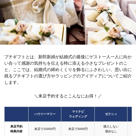
プチギフトとは、新郎新婦が結婚式の最後にゲスト一人一人に向か
い合って感謝の気持ちを伝える時に添える小さなプレゼントのこ
と。ここでは、結婚式の締めくくりを飾るにふさわしい、思い出に
残るプチギフトの選び方やラッピングのアイディアについてご紹介
します。
＼来店予約するとこんなにお得！／
マイナビ
ハウツーマリー
ゼクシィ
ウェディング
来店予約
購入しない
来店で10000円
来店で3000円
特典内容
場合なし