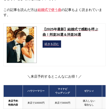
この記事を読んだ方は
結婚式で使う曲
の記事もよく読まれていま
す。
【2025年最新】結婚式で感動を呼ぶ
曲！邦楽36選＆洋楽36選
続きを読む
＼来店予約するとこんなにお得！／
マイナビ
ハウツーマリー
ゼクシィ
ウェディング
来店予約
購入しない
来店で10000円
来店で3000円
特典内容
場合なし