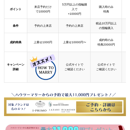
5万円以上の指輪購
来店予約だけ
購入時のみ
ポイント
入で
で10000円
特典
+10000円
税込10万円以上
条件
予約の上来店
予約の上来店
の指輪購入
成約時のみ
成約特典
上乗せ1000円
上乗せ10000円〜
結
特典20000円
キャンペーン
公式サイトで
公式サイトで
詳細
ご確認ください
ご確認ください