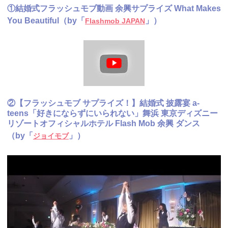
①結婚式フラッシュモブ動画 余興サプライズ What Makes
You Beautiful（by「
」）
Flashmob JAPAN
②【フラッシュモブ サプライズ！】結婚式 披露宴 a-
teens「好きにならずにいられない」舞浜 東京ディズニー
リゾートオフィシャルホテル Flash Mob 余興 ダンス
（by「
」）
ジョイモブ