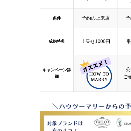
予約の上来店
予
条件
成約特典
上乗せ1000円
上乗
公
キャンペーン詳
細
ご