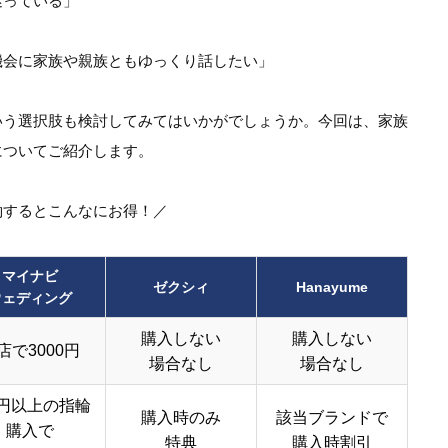
迷っている」
機会に家族や親族ともゆっくり話したい」
いう選択肢も検討してみてはいかがでしょうか。今回は、家族
についてご紹介します。
約するとこんなにお得！／
マイナビ
ゼクシィ
Hanayume
ウェディング
購入しない
購入しない
店で3000円
場合なし
場合なし
円以上の指輪
購入時のみ
該当ブランドで
購入で
特典
購入時割引