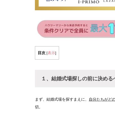
目次
表示
[
]
１、
結婚式場探しの前に決める
まず、結婚式場を探すまえに、
自分たちがど
切。