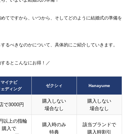
初めてですから、いつから、そしてどのように結婚式の準備を
？
らするべきなのかについて、具体的にご紹介していきます。
約するとこんなにお得！／
マイナビ
ゼクシィ
Hanayume
ウェディング
購入しない
購入しない
店で3000円
場合なし
場合なし
円以上の指輪
購入時のみ
該当ブランドで
購入で
特典
購入時割引