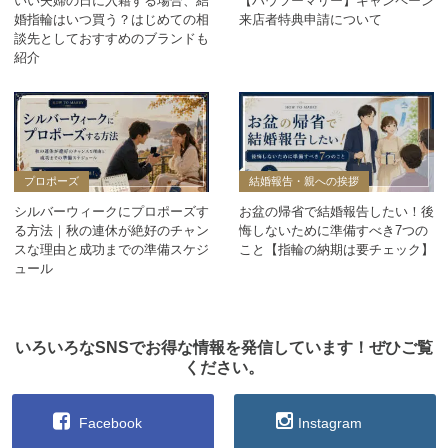
いい夫婦の日に入籍する場合、結
【ハウツーマリー】キャンペーン
婚指輪はいつ買う？はじめての相
来店者特典申請について
談先としておすすめのブランドも
紹介
プロポーズ
結婚報告・親への挨拶
シルバーウィークにプロポーズす
お盆の帰省で結婚報告したい！後
る方法｜秋の連休が絶好のチャン
悔しないために準備すべき7つの
スな理由と成功までの準備スケジ
こと【指輪の納期は要チェック】
ュール
いろいろなSNSでお得な情報を発信しています！ぜひご覧
ください。
Facebook
Instagram