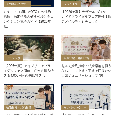
その他のハウツー
ブランド別
ミキモト（MIKIMOTO）の婚約
【2026年夏】ラザール ダイヤモ
指輪・結婚指輪の値段相場と全コ
ンドでブライダルフェア開催！限
レクション完全ガイド【2026年
定ノベルティもチェック
版】
ブランド別
結婚指輪・婚約指輪
【2026年夏】アイプリモでブラ
熊本で婚約指輪・結婚指輪を買う
イダルフェア開催！選べる購入特
ならここ！上通・下通で回りたい
典＆4,000円分の来店特典も
人気ジュエリーショップ7選
結婚指輪・婚約指輪
その他のハウツー