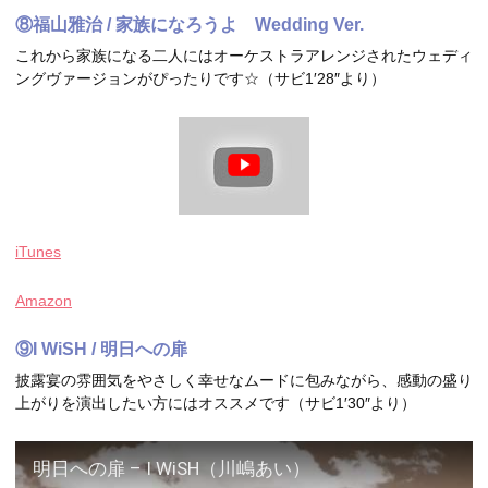
⑧福山雅治 / 家族になろうよ Wedding Ver.
これから家族になる二人にはオーケストラアレンジされたウェディ
ングヴァージョンがぴったりです☆（サビ1′28″より）
iTunes
Amazon
⑨I WiSH / 明日への扉
披露宴の雰囲気をやさしく幸せなムードに包みながら、感動の盛り
上がりを演出したい方にはオススメです（サビ1′30″より）
明日への扉 – I WiSH（川嶋あい）