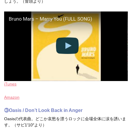
しょう。（冒頭より）
Bruno Mars – Marry You (FULL SONG)
iTunes
Amazon
③Oasis / Don’t Look Back in Anger
Oasisの代表曲。どこか哀愁を漂うロックに会場全体に涙を誘いま
す。（サビ1′10″より）