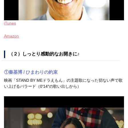
iTunes
Amazon
（２）しっとり感動的なお開きに♪
①秦基博 / ひまわりの約束
映画「STAND BY MEドラえもん」の主題歌になった切ない声で歌
い上げるバラード（0′14″の歌い出しから）