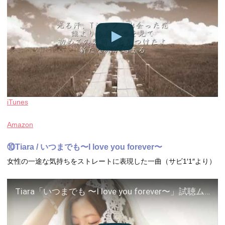
iTunes
Amazon
⑩Tiara / いつまでも〜I love you forever〜
女性の一途な気持ちをストレートに表現した一曲（サビ1′1″より）
Tiara「いつまでも 〜I love you forever〜」試聴ムービー