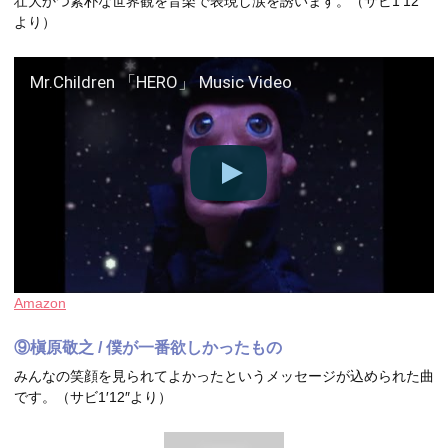
壮大かつ素朴な世界観を音楽で表現し涙を誘います。（サビ1′12″
より）
Mr.Children 「HERO」 Music Video
Amazon
⑨槇原敬之 / 僕が一番欲しかったもの
みんなの笑顔を見られてよかったというメッセージが込められた曲
です。（サビ1′12″より）