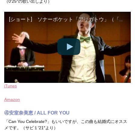
（0′25″の歌い出しより）
[ショート] ソナーポケット「アリガトウ」（「ソナポケイズム SUPER BEST」収録）
iTunes
Amazon
④安室奈美恵 / ALL FOR YOU
「Can You Celebrate?」もいいですが、この曲も結婚式にオスス
メです。（サビ１′21″より）