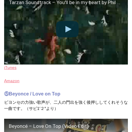
Tarzan Soundtrack – You'll be in my heart by Phil Collins
iTunes
Amazon
⑤Beyonce / Love on Top
ビヨンセの力強い歌声が、二人の門出を強く後押ししてくれそうな
一曲です。（サビ1′２″より）
Beyoncé – Love On Top (Video Edit)