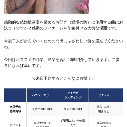
感動的な結婚披露宴を締めるお開き（退場の際）に使用する曲はお
決まりですか？感動のフィナーレを印象付ける大切な場面です。
今後二人が歩んでいくための門出にふさわしい曲を選んでください
ね。
今回はオススメの邦楽、洋楽を合計40曲紹介していきます。ご参
考になれば幸いです。
＼来店予約するとこんなにお得！／
マイナビ
ハウツーマリー
ゼクシィ
ウェディング
来店予約
購入しない
来店で10000円
来店で3000円
特典内容
場合なし
5万円以上の指輪購
来店予約だけ
購入時のみ
ポイント
入で