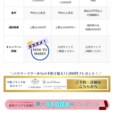
で10000円
特典
+10000円
税込10万円以上
条件
予約の上来店
予約の上来店
の指輪購入
成約時のみ
成約特典
上乗せ1000円
上乗せ10000円〜
結
特典20000円
キャンペーン
公式サイトで
公式サイトで
詳細
ご確認ください
ご確認ください