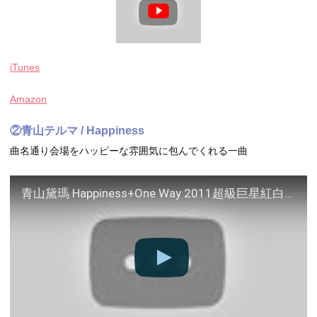
iTunes
Amazon
②青山テルマ / Happiness
曲名通り会場をハッピーな雰囲気に包んでくれる一曲
青山黛瑪 Happiness+One Way 2011超級巨星紅白藝能大賞 92