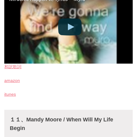
和訳歌詞
amazon
itunes
１１、Mandy Moore / When Will My Life
Begin