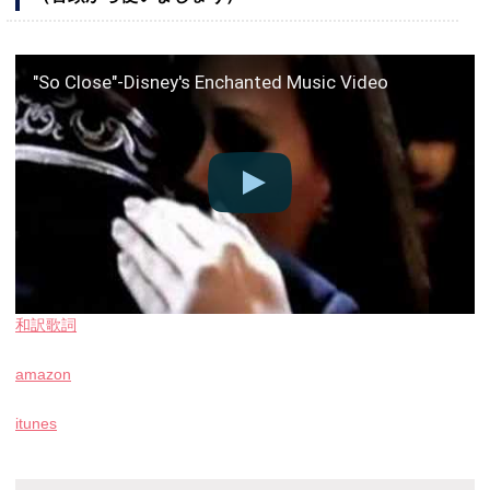
"So Close"-Disney's Enchanted Music Video
和訳歌詞
amazon
itunes