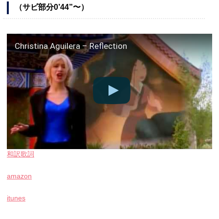
（サビ部分0’44”〜）
Christina Aguilera – Reflection
和訳歌詞
amazon
itunes