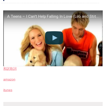
A Teens – I Can't Help Falling In Love (Lilo and Stitch Version) HQ
和訳歌詞
amazon
itunes