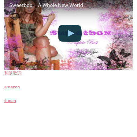
Sweetbox – A Whole New World
和訳歌詞
amazon
itunes