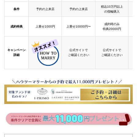
税込10万円以上
条件
予約の上来店
予約の上来店
の指輪購入
成約時のみ
成約特典
上乗せ1000円
上乗せ10000円〜
結
特典20000円
キャンペーン
公式サイトで
公式サイトで
詳細
ご確認ください
ご確認ください