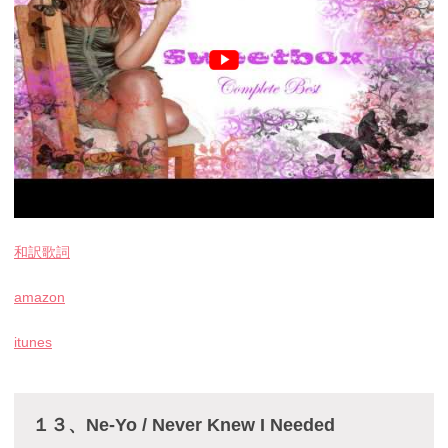
和訳歌詞
amazon
itunes
１３、Ne-Yo / Never Knew I Needed