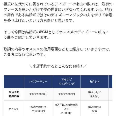
幅広い世代の方に愛されているディズニーの名曲の数々は、最初の
フレーズを聴いただけで夢の世界にいざなってくれますよね。晴れ
の舞台である結婚式ではそのディズニーマジックの力を借りて会場
を盛り上げたいという方も多いと思います。
そこで今回は結婚式のBGMとしてオススメのディズニーの曲を１
５曲をご紹介していきます。
歌詞の内容やオススメの使用場面などもご紹介していきますので、
ご参考になれば幸いです。
＼来店予約するとこんなにお得！／
マイナビ
ハウツーマリー
ゼクシィ
ウェディング
来店予約
購入しない
来店で10000円
来店で3000円
特典内容
場合なし
5万円以上の指輪購
来店予約だけ
購入時のみ
ポイント
入で
で10000円
特典
+10000円