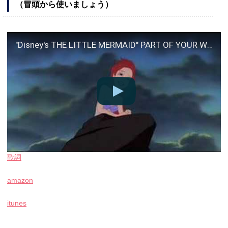
（冒頭から使いましょう）
"Disney's THE LITTLE MERMAID" PART OF YOUR WORLD / Q;indivi
歌詞
amazon
itunes