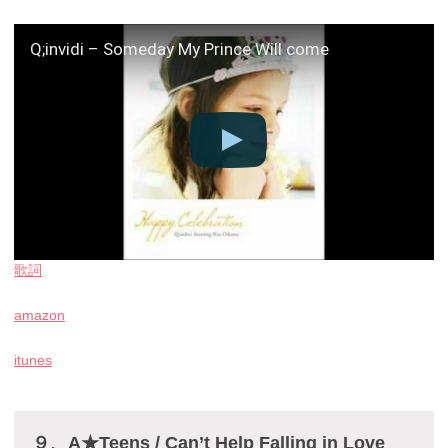
Q;invidi – Someday My Prince Will come
歌詞
amazon
itunes
９、A★Teens / Can’t Help Falling in Love