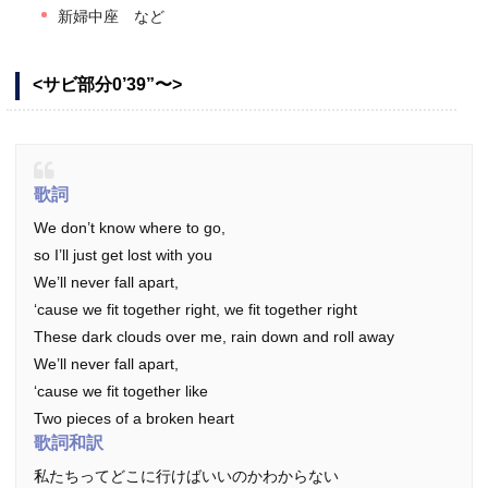
新婦中座 など
<サビ部分0’39”〜>
歌詞
We don’t know where to go,
so I’ll just get lost with you
We’ll never fall apart,
‘cause we fit together right, we fit together right
These dark clouds over me, rain down and roll away
We’ll never fall apart,
‘cause we fit together like
Two pieces of a broken heart
歌詞和訳
私たちってどこに行けばいいのかわからない