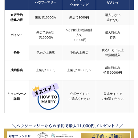
ハウツーマリー
ゼクシィ
ウェディング
来店予約
購入しない
来店で10000円
来店で3000円
特典内容
場合なし
5万円以上の指輪購
来店予約だけ
購入時のみ
ポイント
入で
で10000円
特典
+10000円
税込10万円以上
条件
予約の上来店
予約の上来店
の指輪購入
成約時のみ
成約特典
上乗せ1000円
上乗せ10000円〜
結
特典20000円
キャンペーン
公式サイトで
公式サイトで
詳細
ご確認ください
ご確認ください