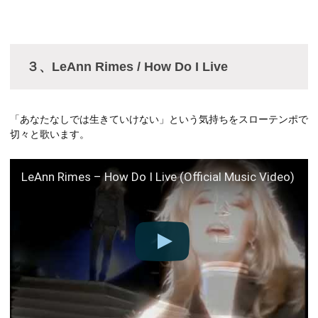
３、LeAnn Rimes / How Do I Live
「あなたなしでは生きていけない」という気持ちをスローテンポで
切々と歌います。
LeAnn Rimes – How Do I Live (Official Music Video)