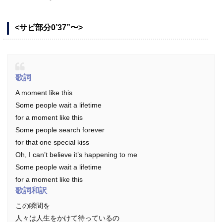
<サビ部分0’37”〜>
歌詞
A moment like this
Some people wait a lifetime
for a moment like this
Some people search forever
for that one special kiss
Oh, I can’t believe it’s happening to me
Some people wait a lifetime
for a moment like this
歌詞和訳
この瞬間を
人々は人生をかけて待っているの