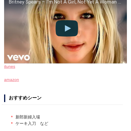
Britney Spears – I'm Not A Girl, Not Yet A Woman (Official HD Video)
itunes
amazon
おすすめシーン
新郎新婦入場
ケーキ入刀 など