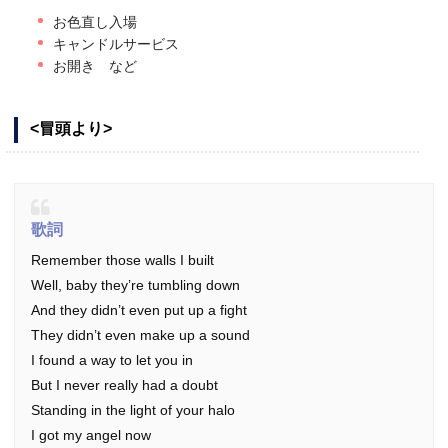
お色直し入場
キャンドルサービス
お開き など
<冒頭より>
歌詞
Remember those walls I built
Well, baby they’re tumbling down
And they didn’t even put up a fight
They didn’t even make up a sound
I found a way to let you in
But I never really had a doubt
Standing in the light of your halo
I got my angel now