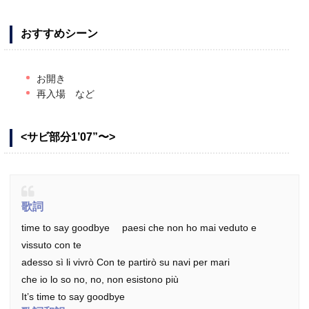
おすすめシーン
お開き
再入場 など
<サビ部分1’07”〜>
歌詞
time to say goodbye paesi che non ho mai veduto e
vissuto con te
adesso sì li vivrò Con te partirò su navi per mari
che io lo so no, no, non esistono più
It’s time to say goodbye