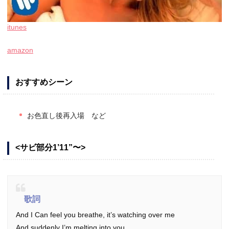
itunes
amazon
おすすめシーン
お色直し後再入場 など
<サビ部分1’11”〜>
歌詞
And I Can feel you breathe, it’s watching over me
And suddenly I’m melting into you