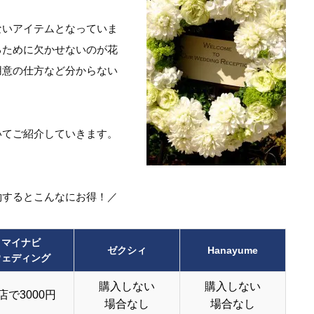
ないアイテムとなっていま
るために欠かせないのが花
用意の仕方など分からない
いてご紹介していきます。
約するとこんなにお得！／
マイナビ
ゼクシィ
Hanayume
ウェディング
購入しない
購入しない
店で3000円
場合なし
場合なし